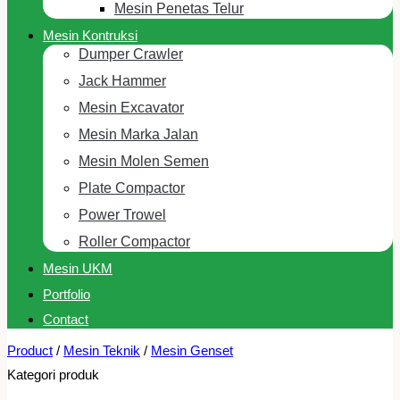
Mesin Penetas Telur
Mesin Kontruksi
Dumper Crawler
Jack Hammer
Mesin Excavator
Mesin Marka Jalan
Mesin Molen Semen
Plate Compactor
Power Trowel
Roller Compactor
Mesin UKM
Portfolio
Contact
Product
/
Mesin Teknik
/
Mesin Genset
Kategori produk