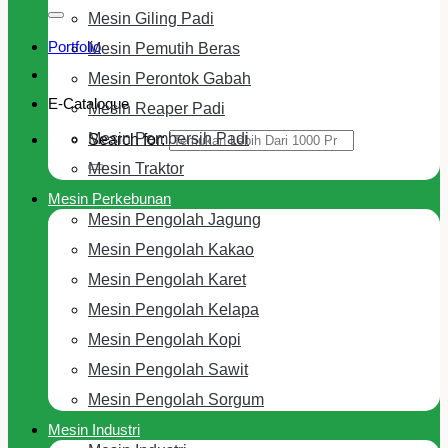
Mesin Giling Padi
Portfolio
Mesin Pemutih Beras
Mesin Perontok Gabah
E-Cataloque
Mesin Reaper Padi
Mesin Pembersih Padi
Search for:
Mesin Traktor
Mesin Perkebunan
Mesin Pengolah Jagung
Mesin Pengolah Kakao
Mesin Pengolah Karet
Mesin Pengolah Kelapa
Mesin Pengolah Kopi
Mesin Pengolah Sawit
Mesin Pengolah Sorgum
Mesin Industri