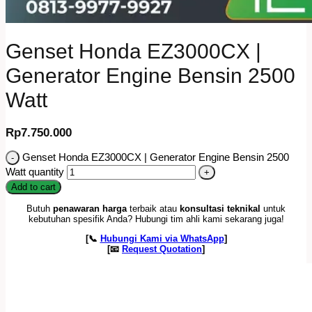
Genset Honda EZ3000CX |
Generator Engine Bensin 2500
Watt
Rp
7.750.000
Genset Honda EZ3000CX | Generator Engine Bensin 2500
Watt quantity
Add to cart
Butuh
penawaran harga
terbaik atau
konsultasi teknikal
untuk
kebutuhan spesifik Anda? Hubungi tim ahli kami sekarang juga!
[📞
Hubungi Kami via WhatsApp
]
[📧
Request Quotation
]