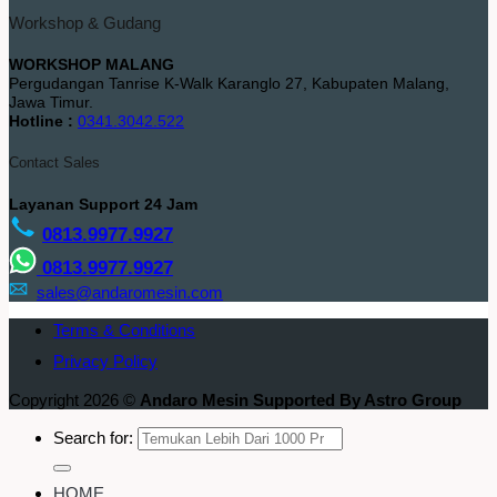
Workshop & Gudang
WORKSHOP MALANG
Pergudangan Tanrise K-Walk Karanglo 27, Kabupaten Malang,
Jawa Timur.
Hotline :
0341.3042.522
Contact Sales
Layanan Support 24 Jam
0813.9977.9927
0813.9977.9927
sales@andaromesin.com
Terms & Conditions
Privacy Policy
Copyright 2026 ©
Andaro Mesin Supported By Astro Group
Search for:
HOME