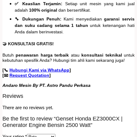
✅ Keaslian Terjamin:
Setiap unit mesin yang kami jual
adalah
100% original
dan bersertifikat.
🔧 Dukungan Penuh:
Kami menyediakan
garansi servis
dan suku cadang selama 1 tahun
untuk ketenangan hati
Anda dalam berinvestasi.
🤝 KONSULTASI GRATIS!
Butuh
penawaran harga terbaik
atau
konsultasi teknikal
untuk
kebutuhan spesifik Anda? Hubungi tim ahli kami sekarang juga!
[📞
Hubungi Kami via WhatsApp
]
[📧
Request Quotation
]
Andaro Mesin By PT. Astro Pandu Perkasa
Reviews
There are no reviews yet.
Be the first to review “Genset Honda EZ3000CX |
Generator Engine Bensin 2500 Watt”
Your rating
*