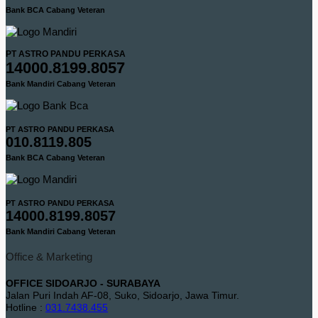
Bank BCA Cabang Veteran
PT ASTRO PANDU PERKASA
14000.8199.8057
Bank Mandiri Cabang Veteran
PT ASTRO PANDU PERKASA
010.8119.805
Bank BCA Cabang Veteran
PT ASTRO PANDU PERKASA
14000.8199.8057
Bank Mandiri Cabang Veteran
Office & Marketing
OFFICE SIDOARJO - SURABAYA
Jalan Puri Indah AF-08, Suko, Sidoarjo, Jawa Timur.
Hotline :
031.7438.455