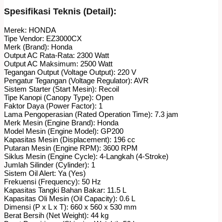
Spesifikasi Teknis (Detail):
Merek: HONDA
Tipe Vendor: EZ3000CX
Merk (Brand): Honda
Output AC Rata-Rata: 2300 Watt
Output AC Maksimum: 2500 Watt
Tegangan Output (Voltage Output): 220 V
Pengatur Tegangan (Voltage Regulator): AVR
Sistem Starter (Start Mesin): Recoil
Tipe Kanopi (Canopy Type): Open
Faktor Daya (Power Factor): 1
Lama Pengoperasian (Rated Operation Time): 7.3 jam
Merk Mesin (Engine Brand): Honda
Model Mesin (Engine Model): GP200
Kapasitas Mesin (Displacement): 196 cc
Putaran Mesin (Engine RPM): 3600 RPM
Siklus Mesin (Engine Cycle): 4-Langkah (4-Stroke)
Jumlah Silinder (Cylinder): 1
Sistem Oil Alert: Ya (Yes)
Frekuensi (Frequency): 50 Hz
Kapasitas Tangki Bahan Bakar: 11.5 L
Kapasitas Oli Mesin (Oil Capacity): 0.6 L
Dimensi (P x L x T): 660 x 560 x 530 mm
Berat Bersih (Net Weight): 44 kg