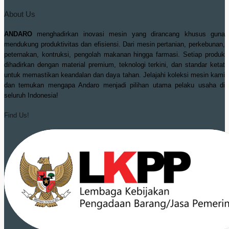
About Us
ANDARO
menghadirkan inovasi mesin yang dirancang khusus guna
mendukung produktivitas dan efisiensi. Dari mesin pertanian, perkebunan,
peternakan, kontruksi, pengolah makanan hingga farmasi. Setiap produk
dihadirkan dengan material premium, teknologi terkini, dan standar ketat
untuk memastikan keandalan dan daya tahan. Jelajahi koleksi mesin kami
dan temukan mengapa Andaro menjadi pilihan utama pelaku usaha di
seluruh Indonesia!
Find Us!