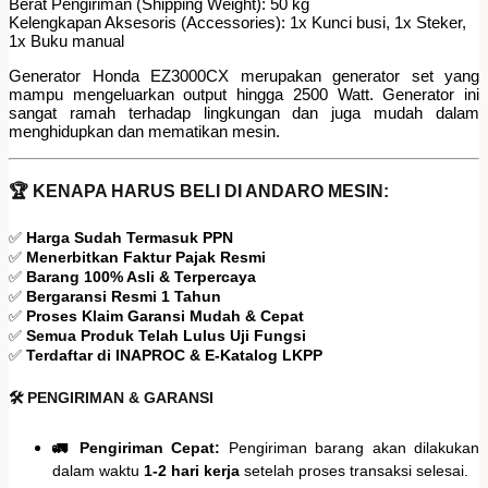
Berat Pengiriman (Shipping Weight): 50 kg
Kelengkapan Aksesoris (Accessories): 1x Kunci busi, 1x Steker,
1x Buku manual
Generator Honda EZ3000CX merupakan generator set yang
mampu mengeluarkan output hingga 2500 Watt. Generator ini
sangat ramah terhadap lingkungan dan juga mudah dalam
menghidupkan dan mematikan mesin.
🏆 KENAPA HARUS BELI DI ANDARO MESIN:
✅
Harga Sudah Termasuk PPN
✅
Menerbitkan Faktur Pajak Resmi
✅
Barang 100% Asli & Terpercaya
✅
Bergaransi Resmi 1 Tahun
✅
Proses Klaim Garansi Mudah & Cepat
✅
Semua Produk Telah Lulus Uji Fungsi
✅
Terdaftar di INAPROC & E-Katalog LKPP
🛠️ PENGIRIMAN & GARANSI
🚛 Pengiriman Cepat:
Pengiriman barang akan dilakukan
dalam waktu
1-2 hari kerja
setelah proses transaksi selesai.