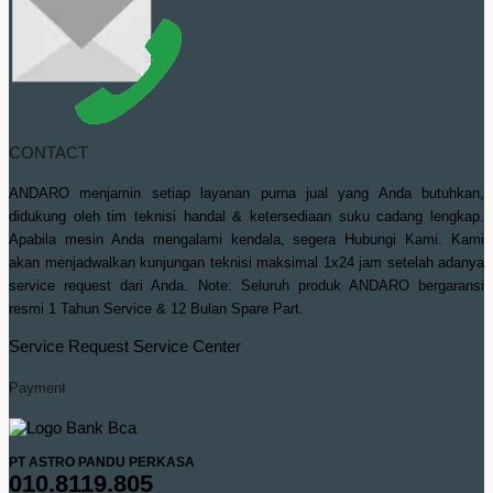
CONTACT
ANDARO menjamin setiap layanan purna jual yang Anda butuhkan,
didukung oleh tim teknisi handal & ketersediaan suku cadang lengkap.
Apabila mesin Anda mengalami kendala, segera Hubungi Kami. Kami
akan menjadwalkan kunjungan teknisi maksimal 1x24 jam setelah adanya
service request dari Anda. Note: Seluruh produk ANDARO bergaransi
resmi 1 Tahun Service & 12 Bulan Spare Part.
Service Request
Service Center
Payment
PT ASTRO PANDU PERKASA
010.8119.805