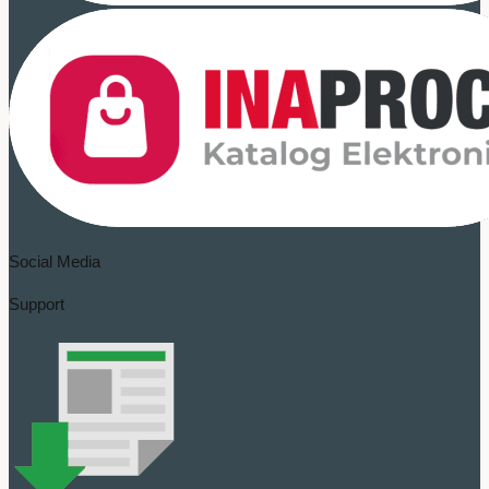
Social Media
Support