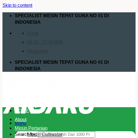
Skip to content
SPECIALIST MESIN TEPAT GUNA NO #1 DI
INDONESIA
Email
09.00 - 17.00 WIB
WhatsApp
SPECIALIST MESIN TEPAT GUNA NO #1 DI
INDONESIA
HOME
About
Menu
Mesin Pertanian
Search for:
Mesin Cultivator