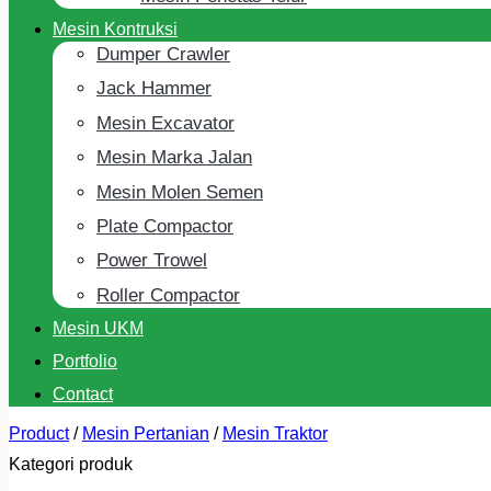
Mesin Kontruksi
Dumper Crawler
Jack Hammer
Mesin Excavator
Mesin Marka Jalan
Mesin Molen Semen
Plate Compactor
Power Trowel
Roller Compactor
Mesin UKM
Portfolio
Contact
Product
/
Mesin Pertanian
/
Mesin Traktor
Kategori produk