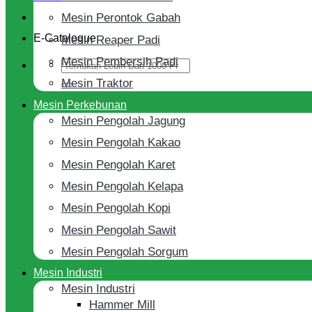
Mesin Perontok Gabah
E-Cataloque
Mesin Reaper Padi
Mesin Pembersih Padi
Search
for:
Mesin Traktor
Mesin Perkebunan
Mesin Pengolah Jagung
Mesin Pengolah Kakao
Mesin Pengolah Karet
Mesin Pengolah Kelapa
Mesin Pengolah Kopi
Mesin Pengolah Sawit
Mesin Pengolah Sorgum
Mesin Industri
Mesin Industri
Hammer Mill