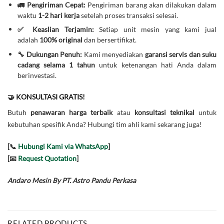
🚛 Pengiriman Cepat:
Pengiriman barang akan dilakukan dalam
waktu
1-2 hari kerja
setelah proses transaksi selesai.
✅ Keaslian Terjamin:
Setiap unit mesin yang kami jual
adalah
100% original
dan bersertifikat.
🔧 Dukungan Penuh:
Kami menyediakan
garansi servis dan suku
cadang selama 1 tahun
untuk ketenangan hati Anda dalam
berinvestasi.
🤝 KONSULTASI GRATIS!
Butuh
penawaran harga terbaik
atau
konsultasi teknikal
untuk
kebutuhan spesifik Anda? Hubungi tim ahli kami sekarang juga!
[📞
Hubungi Kami via WhatsApp
]
[📧
Request Quotation
]
Andaro Mesin By PT. Astro Pandu Perkasa
RELATED PRODUCTS