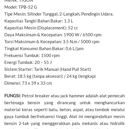
Merek: TIGON
Model: TPB-52 G
Tipe Mesin: Silinder Tunggal, 2-Langkah, Pendingin Udara.
Kapasitas Tangki Bahan Bakar: 1.3 L
Kapasitas Mesin (Displacement): 52 cc
Daya Maksimum & Kecepatan: 1900 W / 6500 rpm
Torsi Maksimum & Kecepatan: 3.5 N.m / 5000 rpm
Tingkat Konsumsi Bahan Bakar: 0.6 L/jam
Frekuensi Tumbuk: 1500 rpm
Energi Tumbuk: 20 – 55 J
Sistem Starter: Tarik Manual (Hand Pull Start)
Berat: 18.5 kg (tanpa aksesori) / 24 kg (lengkap)
Dimensi: 73 x 39 x 33 cm
FUNGSI:
Petrol breaker atau jack hammer adalah alat pemecah
bertenaga bensin yang dirancang untuk menghancurkan
material keras seperti batu, beton, aspal, atau tembok melalui
gaya tumbuk berfrekuensi tinggi. Alat ini mengandalkan mesin
bensin 2-tak yang menggerakkan palu mekanis atau hidrolik