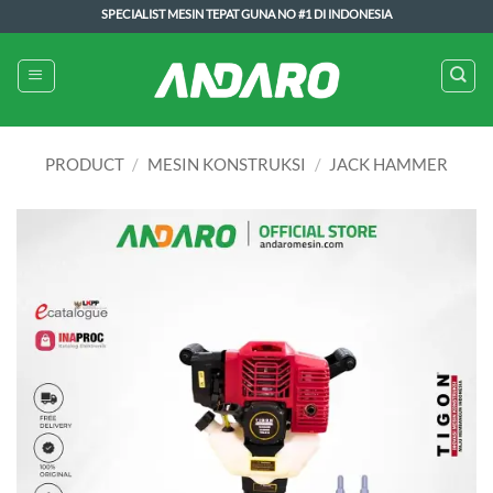
Skip
SPECIALIST MESIN TEPAT GUNA NO #1 DI INDONESIA
to
content
PRODUCT
/
MESIN KONSTRUKSI
/
JACK HAMMER