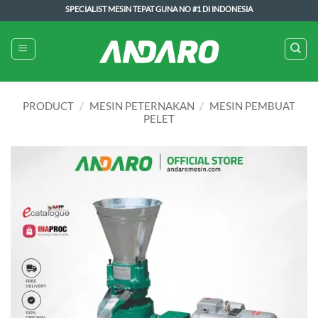
Skip
SPECIALIST MESIN TEPAT GUNA NO #1 DI INDONESIA
to
content
PRODUCT
/
MESIN PETERNAKAN
/
MESIN PEMBUAT
PELET