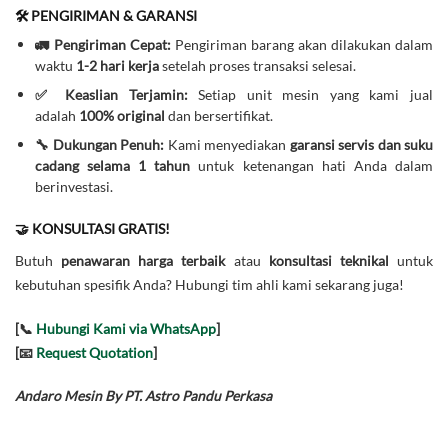
🛠️ PENGIRIMAN & GARANSI
🚛 Pengiriman Cepat:
Pengiriman barang akan dilakukan dalam
waktu
1-2 hari kerja
setelah proses transaksi selesai.
✅ Keaslian Terjamin:
Setiap unit mesin yang kami jual
adalah
100% original
dan bersertifikat.
🔧 Dukungan Penuh:
Kami menyediakan
garansi servis dan suku
cadang selama 1 tahun
untuk ketenangan hati Anda dalam
berinvestasi.
🤝 KONSULTASI GRATIS!
Butuh
penawaran harga terbaik
atau
konsultasi teknikal
untuk
kebutuhan spesifik Anda? Hubungi tim ahli kami sekarang juga!
[📞
Hubungi Kami via WhatsApp
]
[📧
Request Quotation
]
Andaro Mesin By PT. Astro Pandu Perkasa