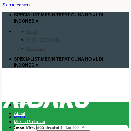
Skip to content
SPECIALIST MESIN TEPAT GUNA NO #1 DI
INDONESIA
Email
09.00 - 17.00 WIB
WhatsApp
SPECIALIST MESIN TEPAT GUNA NO #1 DI
INDONESIA
HOME
About
Menu
Mesin Pertanian
Search for:
Mesin Cultivator