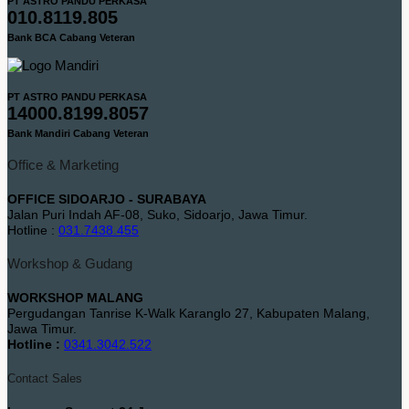
PT ASTRO PANDU PERKASA
010.8119.805
Bank BCA Cabang Veteran
PT ASTRO PANDU PERKASA
14000.8199.8057
Bank Mandiri Cabang Veteran
Office & Marketing
OFFICE SIDOARJO - SURABAYA
Jalan Puri Indah AF-08, Suko, Sidoarjo, Jawa Timur.
Hotline :
031.7438.455
Workshop & Gudang
WORKSHOP MALANG
Pergudangan Tanrise K-Walk Karanglo 27, Kabupaten Malang,
Jawa Timur.
Hotline :
0341.3042.522
Contact Sales