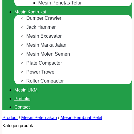
Mesin Penetas Telur
Mesin Kontruksi
Dumper Crawler
Jack Hammer
Mesin Excavator
Mesin Marka Jalan
Mesin Molen Semen
Plate Compactor
Power Trowel
Roller Compactor
Mesin UKM
Portfolio
Contact
Product
/
Mesin Peternakan
/
Mesin Pembuat Pelet
Kategori produk