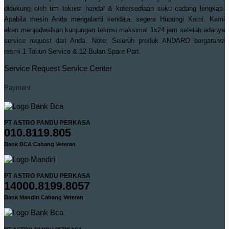
didukung oleh tim teknisi handal & ketersediaan suku cadang lengkap.
Apabila mesin Anda mengalami kendala, segera Hubungi Kami. Kami
akan menjadwalkan kunjungan teknisi maksimal 1x24 jam setelah adanya
service request dari Anda. Note: Seluruh produk ANDARO bergaransi
resmi 1 Tahun Service & 12 Bulan Spare Part.
Service Request
Service Center
Payment
PT ASTRO PANDU PERKASA
010.8119.805
Bank BCA Cabang Veteran
PT ASTRO PANDU PERKASA
14000.8199.8057
Bank Mandiri Cabang Veteran