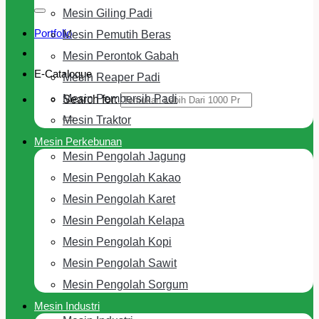
Mesin Giling Padi
Portfolio
Mesin Pemutih Beras
Mesin Perontok Gabah
E-Cataloque
Mesin Reaper Padi
Mesin Pembersih Padi
Search for:
Mesin Traktor
Mesin Perkebunan
Mesin Pengolah Jagung
Mesin Pengolah Kakao
Mesin Pengolah Karet
Mesin Pengolah Kelapa
Mesin Pengolah Kopi
Mesin Pengolah Sawit
Mesin Pengolah Sorgum
Mesin Industri