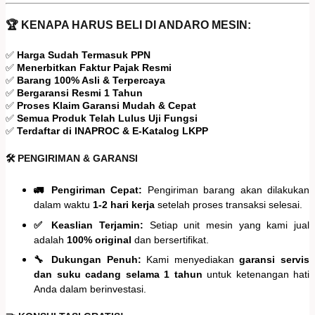
🏆 KENAPA HARUS BELI DI ANDARO MESIN:
✅
Harga Sudah Termasuk PPN
✅
Menerbitkan Faktur Pajak Resmi
✅
Barang 100% Asli & Terpercaya
✅
Bergaransi Resmi 1 Tahun
✅
Proses Klaim Garansi Mudah & Cepat
✅
Semua Produk Telah Lulus Uji Fungsi
✅
Terdaftar di INAPROC & E-Katalog LKPP
🛠️ PENGIRIMAN & GARANSI
🚛 Pengiriman Cepat:
Pengiriman barang akan dilakukan
dalam waktu
1-2 hari kerja
setelah proses transaksi selesai.
✅ Keaslian Terjamin:
Setiap unit mesin yang kami jual
adalah
100% original
dan bersertifikat.
🔧 Dukungan Penuh:
Kami menyediakan
garansi servis
dan suku cadang selama 1 tahun
untuk ketenangan hati
Anda dalam berinvestasi.