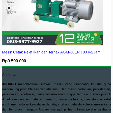
Mesin Cetak Pelet Ikan dan Ternak AGM-80ER | 80 Kg/Jam
Rp
9.500.000
About Us
ANDARO
menghadirkan inovasi mesin yang dirancang khusus guna
mendukung produktivitas dan efisiensi. Dari mesin pertanian, perkebunan,
peternakan, kontruksi, pengolah makanan hingga farmasi. Setiap produk
dihadirkan dengan material premium, teknologi terkini, dan standar ketat
untuk memastikan keandalan dan daya tahan. Jelajahi koleksi mesin kami
dan temukan mengapa Andaro menjadi pilihan utama pelaku usaha di