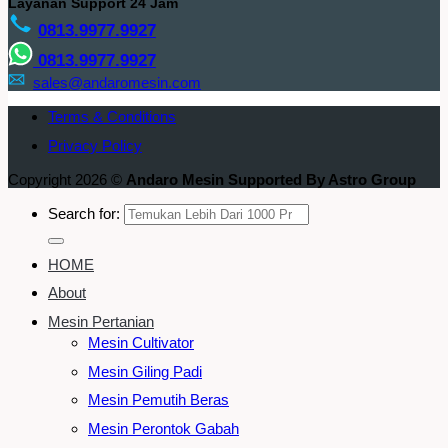
Layanan Support 24 Jam
0813.9977.9927
0813.9977.9927
sales@andaromesin.com
Terms & Conditions
Privacy Policy
Copyright 2026 ©
Andaro Mesin Supported By Astro Group
Search for:
HOME
About
Mesin Pertanian
Mesin Cultivator
Mesin Giling Padi
Mesin Pemutih Beras
Mesin Perontok Gabah