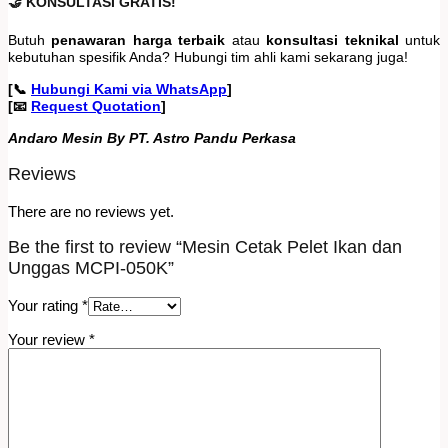
🤝 KONSULTASI GRATIS!
Butuh
penawaran harga terbaik
atau
konsultasi teknikal
untuk
kebutuhan spesifik Anda? Hubungi tim ahli kami sekarang juga!
[📞
Hubungi Kami via WhatsApp
]
[📧
Request Quotation
]
Andaro Mesin By PT. Astro Pandu Perkasa
Reviews
There are no reviews yet.
Be the first to review “Mesin Cetak Pelet Ikan dan
Unggas MCPI-050K”
Your rating
*
Your review
*