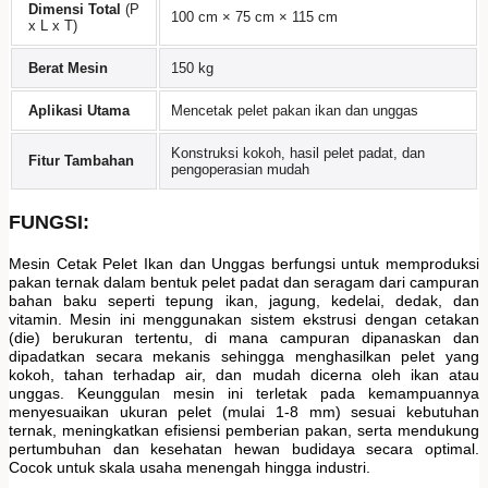
Dimensi Total
(P
100 cm × 75 cm × 115 cm
x L x T)
Berat Mesin
150 kg
Aplikasi Utama
Mencetak pelet pakan ikan dan unggas
Konstruksi kokoh, hasil pelet padat, dan
Fitur Tambahan
pengoperasian mudah
FUNGSI:
Mesin Cetak Pelet Ikan dan Unggas berfungsi untuk memproduksi
pakan ternak dalam bentuk pelet padat dan seragam dari campuran
bahan baku seperti tepung ikan, jagung, kedelai, dedak, dan
vitamin. Mesin ini menggunakan sistem ekstrusi dengan cetakan
(die) berukuran tertentu, di mana campuran dipanaskan dan
dipadatkan secara mekanis sehingga menghasilkan pelet yang
kokoh, tahan terhadap air, dan mudah dicerna oleh ikan atau
unggas. Keunggulan mesin ini terletak pada kemampuannya
menyesuaikan ukuran pelet (mulai 1-8 mm) sesuai kebutuhan
ternak, meningkatkan efisiensi pemberian pakan, serta mendukung
pertumbuhan dan kesehatan hewan budidaya secara optimal.
Cocok untuk skala usaha menengah hingga industri.