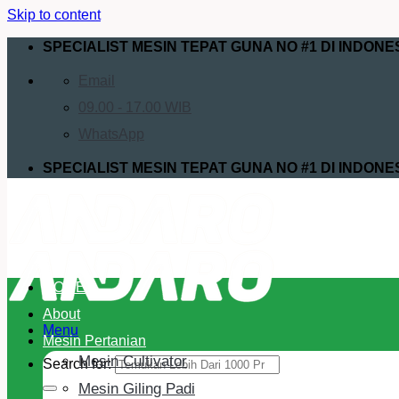
Skip to content
SPECIALIST MESIN TEPAT GUNA NO #1 DI INDONE
Email
09.00 - 17.00 WIB
WhatsApp
SPECIALIST MESIN TEPAT GUNA NO #1 DI INDONE
HOME
About
Menu
Mesin Pertanian
Mesin Cultivator
Search for:
Mesin Giling Padi