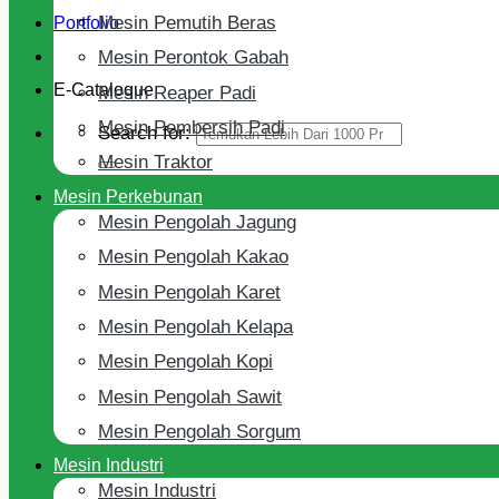
Mesin Pemutih Beras
Portfolio
Mesin Perontok Gabah
E-Cataloque
Mesin Reaper Padi
Mesin Pembersih Padi
Search for:
Mesin Traktor
Mesin Perkebunan
Mesin Pengolah Jagung
Mesin Pengolah Kakao
Mesin Pengolah Karet
Mesin Pengolah Kelapa
Mesin Pengolah Kopi
Mesin Pengolah Sawit
Mesin Pengolah Sorgum
Mesin Industri
Mesin Industri