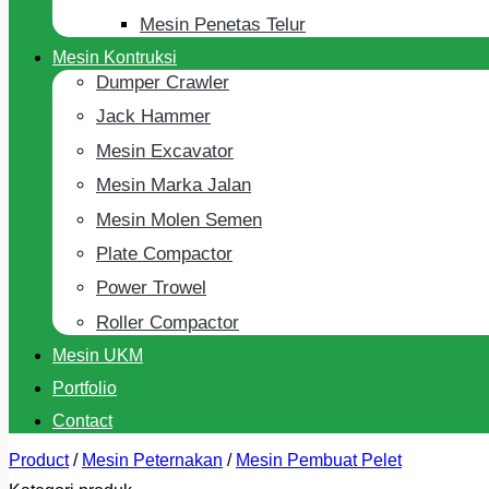
Mesin Penetas Telur
Mesin Kontruksi
Dumper Crawler
Jack Hammer
Mesin Excavator
Mesin Marka Jalan
Mesin Molen Semen
Plate Compactor
Power Trowel
Roller Compactor
Mesin UKM
Portfolio
Contact
Product
/
Mesin Peternakan
/
Mesin Pembuat Pelet