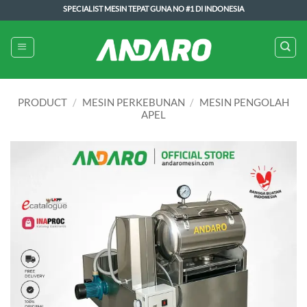
Skip
SPECIALIST MESIN TEPAT GUNA NO #1 DI INDONESIA
to
content
PRODUCT
/
MESIN PERKEBUNAN
/
MESIN PENGOLAH
APEL