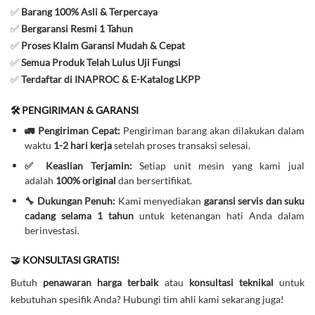
✅
Barang 100% Asli & Terpercaya
✅
Bergaransi Resmi 1 Tahun
✅
Proses Klaim Garansi Mudah & Cepat
✅
Semua Produk Telah Lulus Uji Fungsi
✅
Terdaftar di INAPROC & E-Katalog LKPP
🛠️ PENGIRIMAN & GARANSI
🚛 Pengiriman Cepat:
Pengiriman barang akan dilakukan dalam
waktu
1-2 hari kerja
setelah proses transaksi selesai.
✅ Keaslian Terjamin:
Setiap unit mesin yang kami jual
adalah
100% original
dan bersertifikat.
🔧 Dukungan Penuh:
Kami menyediakan
garansi servis dan suku
cadang selama 1 tahun
untuk ketenangan hati Anda dalam
berinvestasi.
🤝 KONSULTASI GRATIS!
Butuh
penawaran harga terbaik
atau
konsultasi teknikal
untuk
kebutuhan spesifik Anda? Hubungi tim ahli kami sekarang juga!