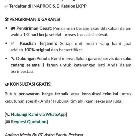
✅
Terdaftar di INAPROC & E-Katalog LKPP
🛠️ PENGIRIMAN & GARANSI
🚛 Pengiriman Cepat:
Pengiriman barang akan dilakukan dalam
waktu
1-2 hari kerja
setelah proses transaksi selesai.
✅ Keaslian Terjamin:
Setiap unit mesin yang kami jual
adalah
100% original
dan bersertifikat.
🔧 Dukungan Penuh:
Kami menyediakan
garansi servis dan suku
cadang selama 1 tahun
untuk ketenangan hati Anda dalam
berinvestasi.
🤝 KONSULTASI GRATIS!
Butuh
penawaran harga terbaik
atau
konsultasi teknikal
untuk
kebutuhan spesifik Anda? Hubungi tim ahli kami sekarang juga!
[📞
Hubungi Kami via WhatsApp
]
[📧
Request Quotation
]
Andaro Mesin By PT. Astro Pandu Perkasa