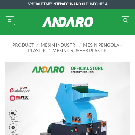
Skip
SPECIALIST MESIN TEPAT GUNA NO #1 DI INDONESIA
to
content
PRODUCT
/
MESIN INDUSTRI
/
MESIN PENGOLAH
PLASTIK
/
MESIN CRUSHER PLASTIK