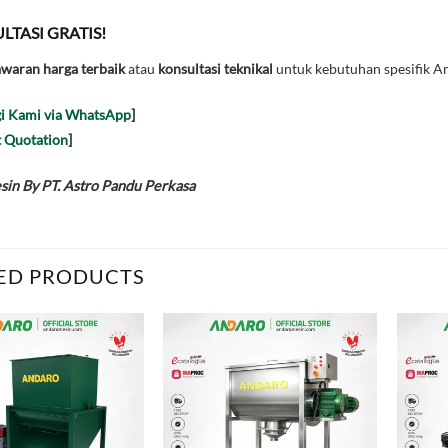
LTASI GRATIS!
waran harga terbaik
atau
konsultasi teknikal
untuk kebutuhan spesifik An
i Kami via WhatsApp
]
 Quotation
]
in By PT. Astro Pandu Perkasa
ED PRODUCTS