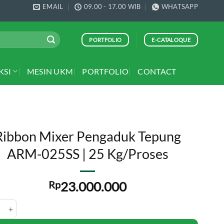
EMAIL
09.00 - 17.00 WIB
WHATSAPP
PORTFOLIO
E-CATALOQUE
KSI
MESIN UKM
PORTFOLIO
CONTACT
Ribbon Mixer Pengaduk Tepung
ARM-025SS | 25 Kg/Proses
Rp
23.000.000
 Mixer Pengaduk Tepung ARM-025SS | 25 Kg/Proses quantity