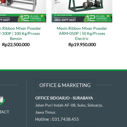
n Ribbon Mixer Powder
Mesin Ribbon Mixer Powder
100P | 100 Kg/Proses
ARM-050P | 50 Kg/Proses
Bensin
Electric
Rp
22.500.000
Rp
19.950.000
OFFICE & MARKETING
OFFICE SIDOARJO - SURABAYA
Jalan Puri Indah AF-08, Suko, Sidoarjo,
TACT
Jawa Timur.
Hotline :
031.7438.455