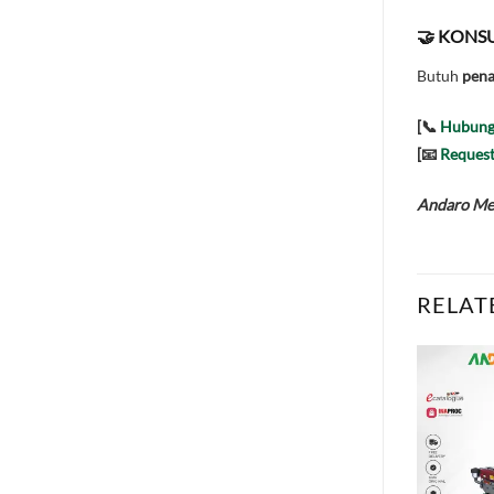
🤝 KONSU
Butuh
pena
[📞
Hubung
[📧
Request
Andaro Mes
RELAT