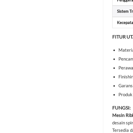
Pengger
Sistem T
Kecepat
FITUR U
Materia
Pencam
Perawa
Finishi
Garansi
Produk
FUNGSI:
Mesin Ri
desain spi
Tersedia d