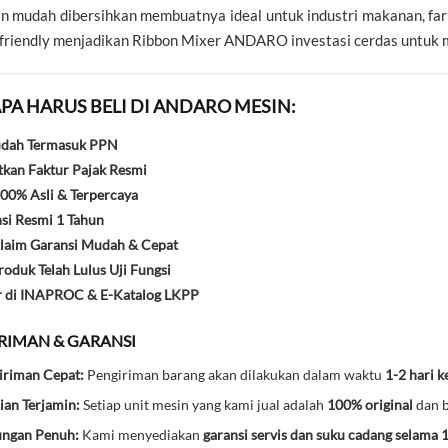
an mudah dibersihkan membuatnya ideal untuk industri makanan, farma
friendly menjadikan Ribbon Mixer ANDARO investasi cerdas untuk m
PA HARUS BELI DI ANDARO MESIN:
udah Termasuk PPN
kan Faktur Pajak Resmi
00% Asli & Terpercaya
si Resmi 1 Tahun
laim Garansi Mudah & Cepat
oduk Telah Lulus Uji Fungsi
r di INAPROC & E-Katalog LKPP
IRIMAN & GARANSI
iriman Cepat:
Pengiriman barang akan dilakukan dalam waktu
1-2 hari k
ian Terjamin:
Setiap unit mesin yang kami jual adalah
100% original
dan b
ungan Penuh:
Kami menyediakan
garansi servis dan suku cadang selama 