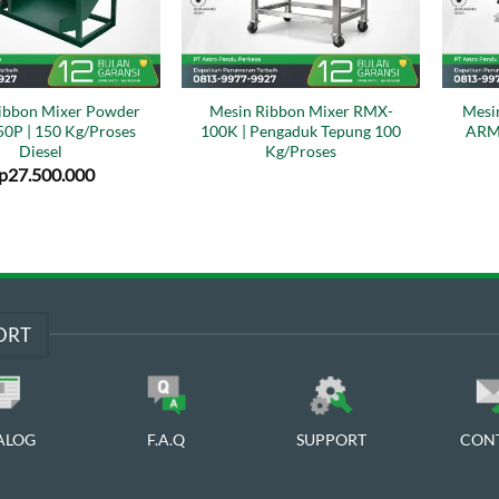
ibbon Mixer Powder
Mesin Ribbon Mixer RMX-
Mesi
0P | 150 Kg/Proses
100K | Pengaduk Tepung 100
ARM-
Diesel
Kg/Proses
p
27.500.000
ORT
ALOG
F.A.Q
SUPPORT
CON