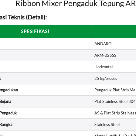
Ribbon Mixer Pengaduk Tepung AR
asi Teknis (Detail):
SPESIFIKASI
ANDARO
ARM-025SS
Horizontal
s
25 kg/proses
engadukan
Pengaduk Plat Strip M
 Bejana
Plat Stainless Steel 304
 Pengaduk
AS & Plat Strip Stainles
 Rangka
Stainless Steel