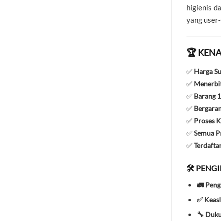
higienis d
yang user-
🏆 KENA
✅
Harga S
✅
Menerbit
✅
Barang 1
✅
Bergaran
✅
Proses K
✅
Semua Pr
✅
Terdafta
🛠️ PENG
🚛 Peng
✅ Keasl
🔧 Duk