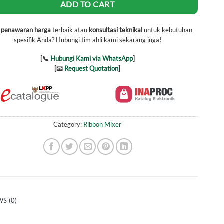
ADD TO CART
h
penawaran harga
terbaik atau
konsultasi teknikal
untuk kebutuhan
spesifik Anda? Hubungi tim ahli kami sekarang juga!
[📞
Hubungi Kami via WhatsApp
]
[📧
Request Quotation
]
Category:
Ribbon Mixer
S (0)