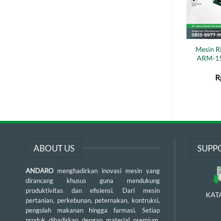
Mesin R
ARM-15
R
ABOUT US
SUPP
ANDARO
menghadirkan inovasi mesin yang
dirancang khusus guna mendukung
produktivitas dan efisiensi. Dari mesin
KAT
pertanian, perkebunan, peternakan, kontruksi,
pengolah makanan hingga farmasi. Setiap
produk dihadirkan dengan material premium,