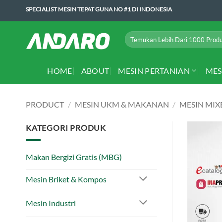
Skip
SPECIALIST MESIN TEPAT GUNA NO #1 DI INDONESIA
to
content
Search
for:
HOME
ABOUT
MESIN PERTANIAN
MES
PRODUCT
/
MESIN UKM & MAKANAN
/
MESIN MIX
KATEGORI PRODUK
Makan Bergizi Gratis (MBG)
Mesin Briket & Kompos
Mesin Industri