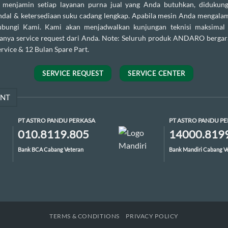
enjamin setiap layanan purna jual yang Anda butuhkan, didukung
andal & ketersediaan suku cadang lengkap. Apabila mesin Anda mengalam
ubungi Kami. Kami akan menjadwalkan kunjungan teknisi maksimal
danya service request dari Anda. Note: Seluruh produk ANDARO bergar
rvice & 12 Bulan Spare Part.
SERVICE REQUEST
SERVICE CENTER
ENT
PT ASTRO PANDU PERKASA
PT ASTRO PANDU P
010.8119.805
14000.819
Bank BCA Cabang Veteran
Bank Mandiri Cabang V
TERMS & CONDITIONS
PRIVACY POLICY