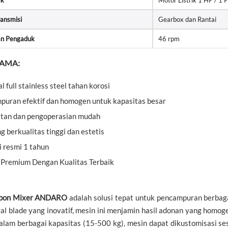
ak
Motor Listrik 1 HP / 1 
ransmisi
Gearbox dan Rantai
an Pengaduk
46 rpm
TAMA:
l full stainless steel tahan korosi
puran efektif dan homogen untuk kapasitas besar
tan dan pengoperasian mudah
ng berkualitas tinggi dan estetis
 resmi 1 tahun
 Premium Dengan Kualitas Terbaik
bbon Mixer ANDARO
adalah solusi tepat untuk pencampuran berbag
ral blade yang inovatif, mesin ini menjamin hasil adonan yang hom
alam berbagai kapasitas (15-500 kg), mesin dapat dikustomisasi se