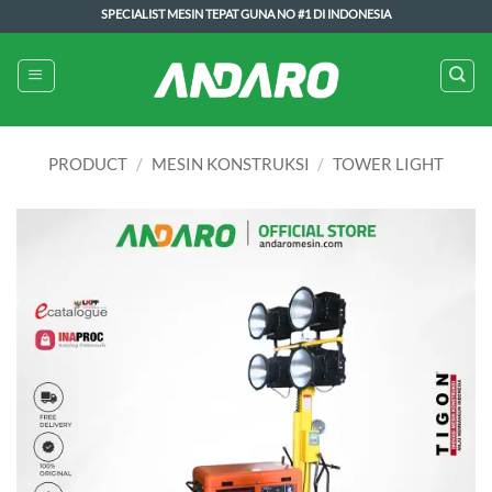
Skip
SPECIALIST MESIN TEPAT GUNA NO #1 DI INDONESIA
to
content
PRODUCT
/
MESIN KONSTRUKSI
/
TOWER LIGHT