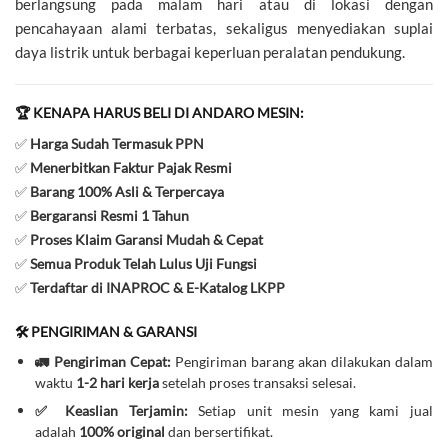
berlangsung pada malam hari atau di lokasi dengan
pencahayaan alami terbatas, sekaligus menyediakan suplai
daya listrik untuk berbagai keperluan peralatan pendukung.
🏆 KENAPA HARUS BELI DI ANDARO MESIN:
✅
Harga Sudah Termasuk PPN
✅
Menerbitkan Faktur Pajak Resmi
✅
Barang 100% Asli & Terpercaya
✅
Bergaransi Resmi 1 Tahun
✅
Proses Klaim Garansi Mudah & Cepat
✅
Semua Produk Telah Lulus Uji Fungsi
✅
Terdaftar di INAPROC & E-Katalog LKPP
🛠️ PENGIRIMAN & GARANSI
🚛 Pengiriman Cepat:
Pengiriman barang akan dilakukan dalam
waktu
1-2 hari kerja
setelah proses transaksi selesai.
✅ Keaslian Terjamin:
Setiap unit mesin yang kami jual
adalah
100% original
dan bersertifikat.