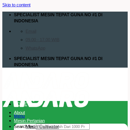
Skip to content
SPECIALIST MESIN TEPAT GUNA NO #1 DI
INDONESIA
Email
09.00 - 17.00 WIB
WhatsApp
SPECIALIST MESIN TEPAT GUNA NO #1 DI
INDONESIA
HOME
About
Menu
Mesin Pertanian
Search for:
Mesin Cultivator