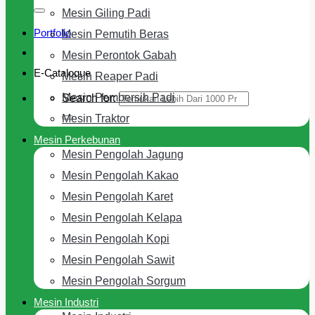
Mesin Giling Padi
Portfolio
Mesin Pemutih Beras
Mesin Perontok Gabah
E-Cataloque
Mesin Reaper Padi
Mesin Pembersih Padi
Search for:
Mesin Traktor
Mesin Perkebunan
Mesin Pengolah Jagung
Mesin Pengolah Kakao
Mesin Pengolah Karet
Mesin Pengolah Kelapa
Mesin Pengolah Kopi
Mesin Pengolah Sawit
Mesin Pengolah Sorgum
Mesin Industri