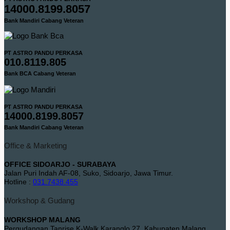
14000.8199.8057
Bank Mandiri Cabang Veteran
PT ASTRO PANDU PERKASA
010.8119.805
Bank BCA Cabang Veteran
PT ASTRO PANDU PERKASA
14000.8199.8057
Bank Mandiri Cabang Veteran
Office & Marketing
OFFICE SIDOARJO - SURABAYA
Jalan Puri Indah AF-08, Suko, Sidoarjo, Jawa Timur.
Hotline :
031.7438.455
Workshop & Gudang
WORKSHOP MALANG
Pergudangan Tanrise K-Walk Karanglo 27, Kabupaten Malang,