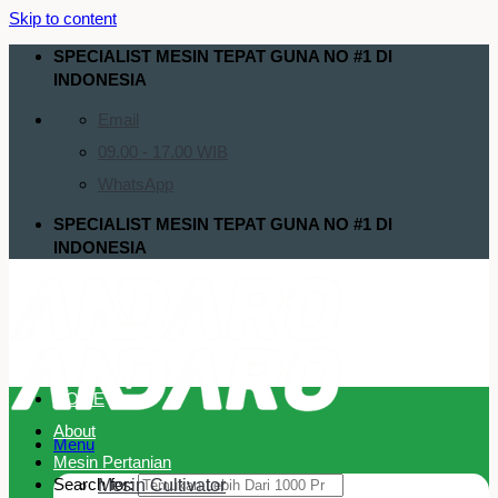
Skip to content
SPECIALIST MESIN TEPAT GUNA NO #1 DI
INDONESIA
Email
09.00 - 17.00 WIB
WhatsApp
SPECIALIST MESIN TEPAT GUNA NO #1 DI
INDONESIA
HOME
About
Menu
Mesin Pertanian
Search for:
Mesin Cultivator