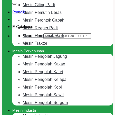
Mesin Giling Padi
Portfolio
Mesin Pemutih Beras
Mesin Perontok Gabah
E-Cataloque
Mesin Reaper Padi
Mesin Pembersih Padi
Search for:
Mesin Traktor
Mesin Perkebunan
Mesin Pengolah Jagung
Mesin Pengolah Kakao
Mesin Pengolah Karet
Mesin Pengolah Kelapa
Mesin Pengolah Kopi
Mesin Pengolah Sawit
Mesin Pengolah Sorgum
Mesin Industri