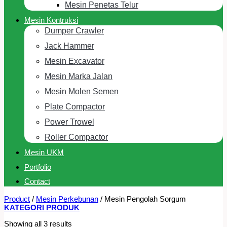
Mesin Penetas Telur
Mesin Kontruksi
Dumper Crawler
Jack Hammer
Mesin Excavator
Mesin Marka Jalan
Mesin Molen Semen
Plate Compactor
Power Trowel
Roller Compactor
Mesin UKM
Portfolio
Contact
Product
/
Mesin Perkebunan
/
Mesin Pengolah Sorgum
KATEGORI PRODUK
Showing all 3 results