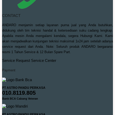
CONTACT
ANDARO menjamin setiap layanan purna jual yang Anda butuhkan,
didukung oleh tim teknisi handal & ketersediaan suku cadang lengkap.
Apabila mesin Anda mengalami kendala, segera Hubungi Kami. Kami
akan menjadwalkan kunjungan teknisi maksimal 1x24 jam setelah adanya
service request dari Anda. Note: Seluruh produk ANDARO bergaransi
resmi 1 Tahun Service & 12 Bulan Spare Part.
Service Request
Service Center
Payment
PT ASTRO PANDU PERKASA
010.8119.805
Bank BCA Cabang Veteran
PT ASTRO PANDU PERKASA