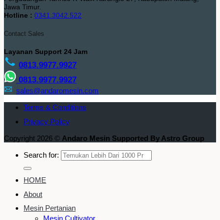
Jawa Timur.
Hotline :
0341.3042.522
Contact Sales
Layanan Support 24 Jam
0813.9977.9927
0813.9977.9927
sales@andaromesin.com
Terms & Conditions
Privacy Policy
Copyright 2026 ©
Andaro Mesin Supported By Astro Group
Search for:
HOME
About
Mesin Pertanian
Mesin Cultivator