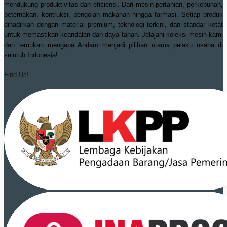
mendukung produktivitas dan efisiensi. Dari mesin pertanian, perkebunan,
peternakan, kontruksi, pengolah makanan hingga farmasi. Setiap produk
dihadirkan dengan material premium, teknologi terkini, dan standar ketat
untuk memastikan keandalan dan daya tahan. Jelajahi koleksi mesin kami
dan temukan mengapa Andaro menjadi pilihan utama pelaku usaha di
seluruh Indonesia!
Find Us!