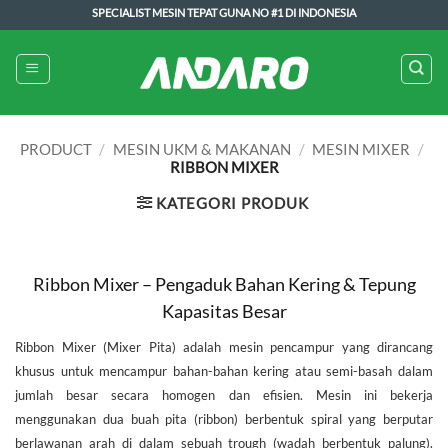
Skip
SPECIALIST MESIN TEPAT GUNA NO #1 DI INDONESIA
to
content
PRODUCT
/
MESIN UKM & MAKANAN
/
MESIN MIXER
/
RIBBON MIXER
KATEGORI PRODUK
Ribbon Mixer – Pengaduk Bahan Kering & Tepung
Kapasitas Besar
Ribbon Mixer (Mixer Pita) adalah mesin pencampur yang dirancang
khusus untuk mencampur bahan-bahan kering atau semi-basah dalam
jumlah besar secara homogen dan efisien. Mesin ini bekerja
menggunakan dua buah pita (ribbon) berbentuk spiral yang berputar
berlawanan arah di dalam sebuah trough (wadah berbentuk palung).