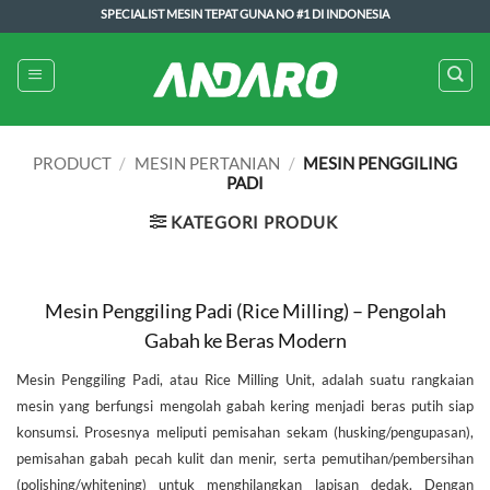
Skip
SPECIALIST MESIN TEPAT GUNA NO #1 DI INDONESIA
to
content
PRODUCT
/
MESIN PERTANIAN
/
MESIN PENGGILING
PADI
KATEGORI PRODUK
Mesin Penggiling Padi (Rice Milling) – Pengolah
Gabah ke Beras Modern
Mesin Penggiling Padi, atau Rice Milling Unit, adalah suatu rangkaian
mesin yang berfungsi mengolah gabah kering menjadi beras putih siap
konsumsi. Prosesnya meliputi pemisahan sekam (husking/pengupasan),
pemisahan gabah pecah kulit dan menir, serta pemutihan/pembersihan
(polishing/whitening) untuk menghilangkan lapisan dedak. Dengan