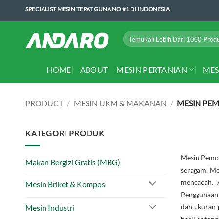
Skip
SPECIALIST MESIN TEPAT GUNA NO #1 DI INDONESIA
to
content
Search
for:
HOME
ABOUT
MESIN PERTANIAN
MES
PRODUCT
/
MESIN UKM & MAKANAN
/
MESIN PE
KATEGORI PRODUK
Mesin Pemot
Makan Bergizi Gratis (MBG)
seragam. Mes
mencacah. A
Mesin Briket & Kompos
Penggunaann
dan ukuran p
Mesin Industri
hasil poton