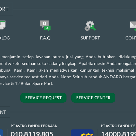
ORT
ALOG
F.A.Q
SUPPORT
CON
enjamin setiap layanan purna jual yang Anda butuhkan, didukung
andal & ketersediaan suku cadang lengkap. Apabila mesin Anda mengalam
ubungi Kami. Kami akan menjadwalkan kunjungan teknisi maksimal
danya service request dari Anda. Note: Seluruh produk ANDARO bergar
rvice & 12 Bulan Spare Part.
SERVICE REQUEST
SERVICE CENTER
ENT
PT ASTRO PANDU PERKASA
PT ASTRO PANDU P
010.8119.805
14000.819