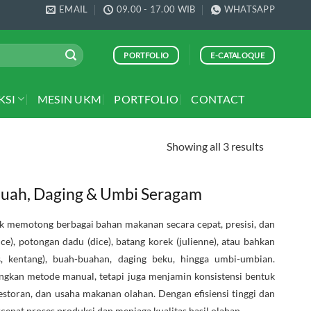
EMAIL
09.00 - 17.00 WIB
WHATSAPP
PORTFOLIO
E-CATALOQUE
KSI
MESIN UKM
PORTFOLIO
CONTACT
Showing all 3 results
 Buah, Daging & Umbi Seragam
k memotong berbagai bahan makanan secara cepat, presisi, dan
ce), potongan dadu (dice), batang korek (julienne), atau bahkan
s, kentang), buah-buahan, daging beku, hingga umbi-umbian.
ngkan metode manual, tetapi juga menjamin konsistensi bentuk
restoran, dan usaha makanan olahan. Dengan efisiensi tinggi dan
at proses produksi dan menjaga kualitas hasil olahan.