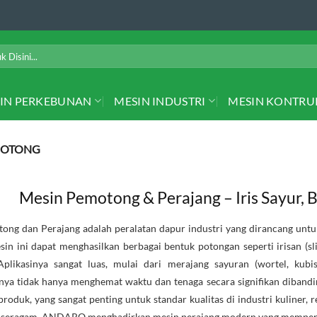
IN PERKEBUNAN
MESIN INDUSTRI
MESIN KONTRU
MOTONG
Mesin Pemotong & Perajang – Iris Sayur,
ong dan Perajang adalah peralatan dapur industri yang dirancang untu
in ini dapat menghasilkan berbagai bentuk potongan seperti irisan (sli
plikasinya sangat luas, mulai dari merajang sayuran (wortel, kubi
ya tidak hanya menghemat waktu dan tenaga secara signifikan dibandi
roduk, yang sangat penting untuk standar kualitas di industri kuliner, 
g seragam, ANDARO menghadirkan mesin perajang modern yang mempercep