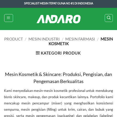
Skip
SPECIALIST MESIN TEPAT GUNA NO #1 DI INDONESIA
to
content
PRODUCT
/
MESIN INDUSTRI
/
MESIN FARMASI
/
MESIN
KOSMETIK
KATEGORI PRODUK
Mesin Kosmetik & Skincare: Produksi, Pengisian, dan
Pengemasan Berkualitas
Kami menyediakan mesin-mesin kosmetik profesional untuk mendukung
bisnis skincare, makeup, dan produk kecantikan lainnya. Portofolio kami
mencakup mesin pencampur (mixer) yang menghasilkan konsistensi
sempurna, mesin pengisian (filling) untuk krim, cairan, dan bubuk yang
presisi, serta mesin pengemasan (packaging) dan pelabelan (labeling)