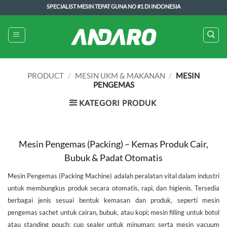
Skip
SPECIALIST MESIN TEPAT GUNA NO #1 DI INDONESIA
to
content
PRODUCT
/
MESIN UKM & MAKANAN
/
MESIN
PENGEMAS
KATEGORI PRODUK
Mesin Pengemas (Packing) – Kemas Produk Cair,
Bubuk & Padat Otomatis
Mesin Pengemas (Packing Machine) adalah peralatan vital dalam industri
untuk membungkus produk secara otomatis, rapi, dan higienis. Tersedia
berbagai jenis sesuai bentuk kemasan dan produk, seperti mesin
pengemas sachet untuk cairan, bubuk, atau kopi; mesin filling untuk botol
atau standing pouch; cup sealer untuk minuman; serta mesin vacuum