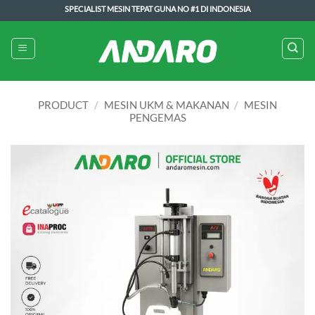
Skip
SPECIALIST MESIN TEPAT GUNA NO #1 DI INDONESIA
to
content
PRODUCT
/
MESIN UKM & MAKANAN
/
MESIN
PENGEMAS