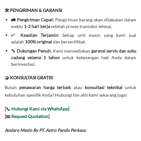
🛠️ PENGIRIMAN & GARANSI
🚛 Pengiriman Cepat:
Pengiriman barang akan dilakukan dalam
waktu
1-2 hari kerja
setelah proses transaksi selesai.
✅ Keaslian Terjamin:
Setiap unit mesin yang kami jual
adalah
100% original
dan bersertifikat.
🔧 Dukungan Penuh:
Kami menyediakan
garansi servis dan suku
cadang selama 1 tahun
untuk ketenangan hati Anda dalam
berinvestasi.
🤝 KONSULTASI GRATIS!
Butuh
penawaran harga terbaik
atau
konsultasi teknikal
untuk
kebutuhan spesifik Anda? Hubungi tim ahli kami sekarang juga!
[📞
Hubungi Kami via WhatsApp
]
[📧
Request Quotation
]
Andaro Mesin By PT. Astro Pandu Perkasa