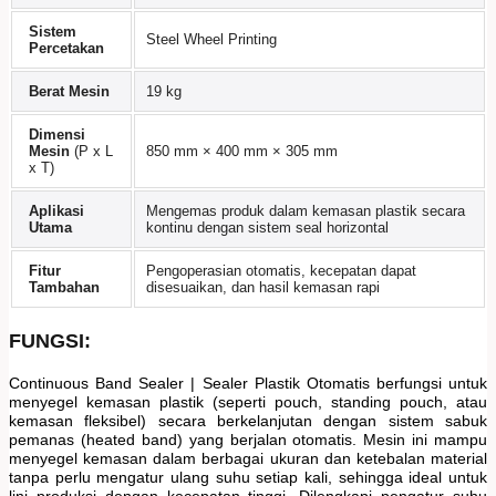
Sistem
Steel Wheel Printing
Percetakan
Berat Mesin
19 kg
Dimensi
Mesin
(P x L
850 mm × 400 mm × 305 mm
x T)
Aplikasi
Mengemas produk dalam kemasan plastik secara
Utama
kontinu dengan sistem seal horizontal
Fitur
Pengoperasian otomatis, kecepatan dapat
Tambahan
disesuaikan, dan hasil kemasan rapi
FUNGSI:
Continuous Band Sealer | Sealer Plastik Otomatis berfungsi untuk
menyegel kemasan plastik (seperti pouch, standing pouch, atau
kemasan fleksibel) secara berkelanjutan dengan sistem sabuk
pemanas (heated band) yang berjalan otomatis. Mesin ini mampu
menyegel kemasan dalam berbagai ukuran dan ketebalan material
tanpa perlu mengatur ulang suhu setiap kali, sehingga ideal untuk
lini produksi dengan kecepatan tinggi. Dilengkapi pengatur suhu