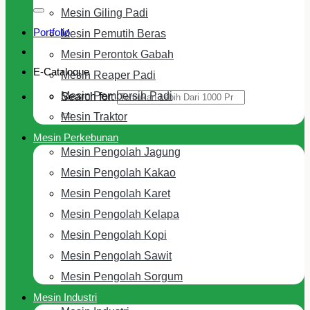
Mesin Giling Padi
Portfolio
Mesin Pemutih Beras
Mesin Perontok Gabah
E-Cataloque
Mesin Reaper Padi
Mesin Pembersih Padi
Search for:
Mesin Traktor
Mesin Perkebunan
Mesin Pengolah Jagung
Mesin Pengolah Kakao
Mesin Pengolah Karet
Mesin Pengolah Kelapa
Mesin Pengolah Kopi
Mesin Pengolah Sawit
Mesin Pengolah Sorgum
Mesin Industri