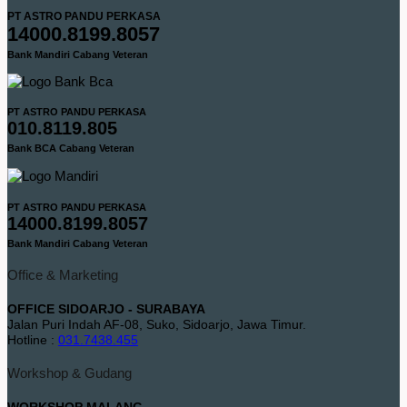
PT ASTRO PANDU PERKASA
14000.8199.8057
Bank Mandiri Cabang Veteran
PT ASTRO PANDU PERKASA
010.8119.805
Bank BCA Cabang Veteran
PT ASTRO PANDU PERKASA
14000.8199.8057
Bank Mandiri Cabang Veteran
Office & Marketing
OFFICE SIDOARJO - SURABAYA
Jalan Puri Indah AF-08, Suko, Sidoarjo, Jawa Timur.
Hotline :
031.7438.455
Workshop & Gudang
WORKSHOP MALANG