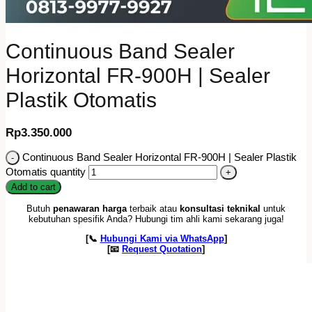
Continuous Band Sealer
Horizontal FR-900H | Sealer
Plastik Otomatis
Rp
3.350.000
Continuous Band Sealer Horizontal FR-900H | Sealer Plastik
Otomatis quantity
Add to cart
Butuh
penawaran harga
terbaik atau
konsultasi teknikal
untuk
kebutuhan spesifik Anda? Hubungi tim ahli kami sekarang juga!
[📞
Hubungi Kami via WhatsApp
]
[📧
Request Quotation
]