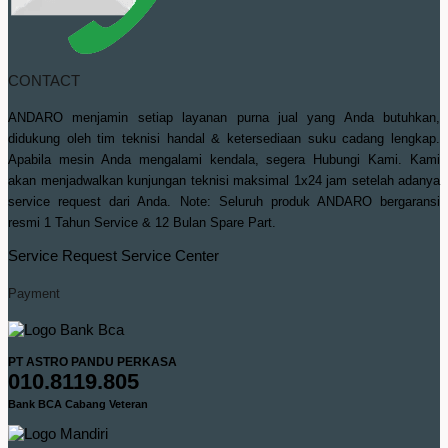
CONTACT
ANDARO menjamin setiap layanan purna jual yang Anda butuhkan,
didukung oleh tim teknisi handal & ketersediaan suku cadang lengkap.
Apabila mesin Anda mengalami kendala, segera Hubungi Kami. Kami
akan menjadwalkan kunjungan teknisi maksimal 1x24 jam setelah adanya
service request dari Anda. Note: Seluruh produk ANDARO bergaransi
resmi 1 Tahun Service & 12 Bulan Spare Part.
Service Request
Service Center
Payment
PT ASTRO PANDU PERKASA
010.8119.805
Bank BCA Cabang Veteran