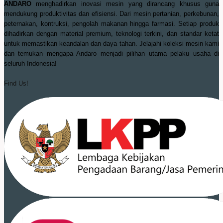
ANDARO
menghadirkan inovasi mesin yang dirancang khusus guna
mendukung produktivitas dan efisiensi. Dari mesin pertanian, perkebunan,
peternakan, kontruksi, pengolah makanan hingga farmasi. Setiap produk
dihadirkan dengan material premium, teknologi terkini, dan standar ketat
untuk memastikan keandalan dan daya tahan. Jelajahi koleksi mesin kami
dan temukan mengapa Andaro menjadi pilihan utama pelaku usaha di
seluruh Indonesia!
Find Us!