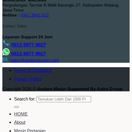
Pergudangan Tanrise K-Walk Karanglo 27, Kabupaten Malang,
Jawa Timur.
Hotline :
0341.3042.522
Contact Sales
Layanan Support 24 Jam
0813.9977.9927
0813.9977.9927
sales@andaromesin.com
Terms & Conditions
Privacy Policy
Copyright 2026 ©
Andaro Mesin Supported By Astro Group
Search for:
HOME
About
Mesin Pertanian