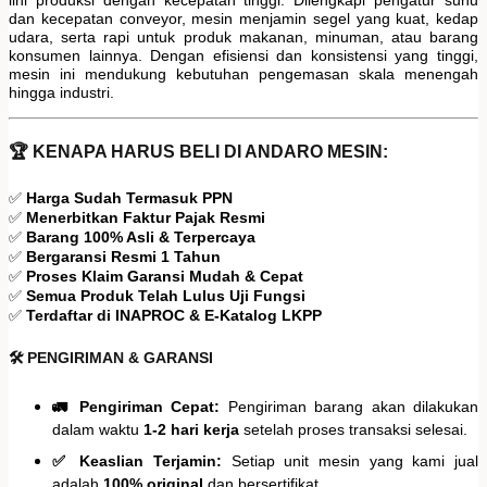
dan kecepatan conveyor, mesin menjamin segel yang kuat, kedap
udara, serta rapi untuk produk makanan, minuman, atau barang
konsumen lainnya. Dengan efisiensi dan konsistensi yang tinggi,
mesin ini mendukung kebutuhan pengemasan skala menengah
hingga industri.
🏆 KENAPA HARUS BELI DI ANDARO MESIN:
✅
Harga Sudah Termasuk PPN
✅
Menerbitkan Faktur Pajak Resmi
✅
Barang 100% Asli & Terpercaya
✅
Bergaransi Resmi 1 Tahun
✅
Proses Klaim Garansi Mudah & Cepat
✅
Semua Produk Telah Lulus Uji Fungsi
✅
Terdaftar di INAPROC & E-Katalog LKPP
🛠️ PENGIRIMAN & GARANSI
🚛 Pengiriman Cepat:
Pengiriman barang akan dilakukan
dalam waktu
1-2 hari kerja
setelah proses transaksi selesai.
✅ Keaslian Terjamin:
Setiap unit mesin yang kami jual
adalah
100% original
dan bersertifikat.