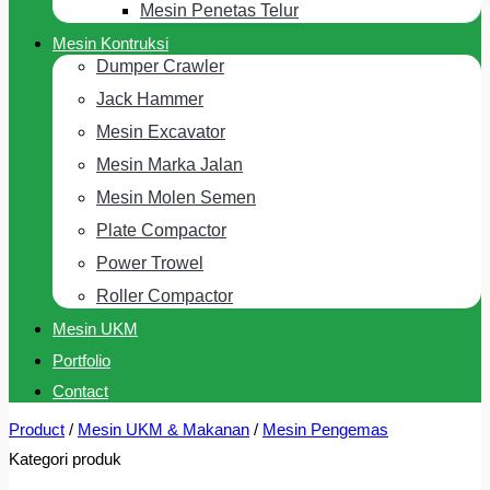
Mesin Penetas Telur
Mesin Kontruksi
Dumper Crawler
Jack Hammer
Mesin Excavator
Mesin Marka Jalan
Mesin Molen Semen
Plate Compactor
Power Trowel
Roller Compactor
Mesin UKM
Portfolio
Contact
Product
/
Mesin UKM & Makanan
/
Mesin Pengemas
Kategori produk