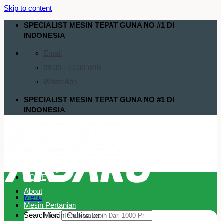
Skip to content
SPECIALIST MESIN TEPAT GUNA NO #1 DI
INDONESIA
Email
09.00 - 17.00 WIB
WhatsApp
SPECIALIST MESIN TEPAT GUNA NO #1 DI
INDONESIA
HOME
About
Menu
Mesin Pertanian
Search for:
Mesin Cultivator