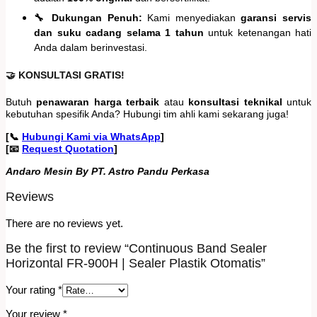
🔧 Dukungan Penuh:
Kami menyediakan
garansi servis
dan suku cadang selama 1 tahun
untuk ketenangan hati
Anda dalam berinvestasi.
🤝 KONSULTASI GRATIS!
Butuh
penawaran harga terbaik
atau
konsultasi teknikal
untuk
kebutuhan spesifik Anda? Hubungi tim ahli kami sekarang juga!
[📞
Hubungi Kami via WhatsApp
]
[📧
Request Quotation
]
Andaro Mesin By PT. Astro Pandu Perkasa
Reviews
There are no reviews yet.
Be the first to review “Continuous Band Sealer
Horizontal FR-900H | Sealer Plastik Otomatis”
Your rating
*
Your review
*