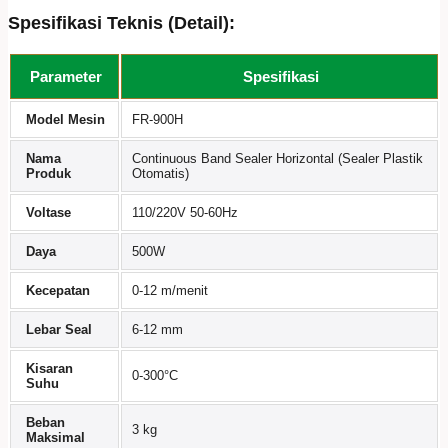
Spesifikasi Teknis (Detail):
Parameter
Spesifikasi
Model Mesin
FR-900H
Nama
Continuous Band Sealer Horizontal (Sealer Plastik
Produk
Otomatis)
Voltase
110/220V 50-60Hz
Daya
500W
Kecepatan
0-12 m/menit
Lebar Seal
6-12 mm
Kisaran
0-300°C
Suhu
Beban
3 kg
Maksimal