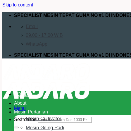
Skip to content
SPECIALIST MESIN TEPAT GUNA NO #1 DI INDONE
Email
09.00 - 17.00 WIB
WhatsApp
SPECIALIST MESIN TEPAT GUNA NO #1 DI INDONE
HOME
About
Menu
Mesin Pertanian
Mesin Cultivator
Search for:
Mesin Giling Padi