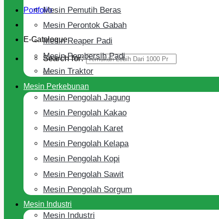
Mesin Pemutih Beras
Portfolio
Mesin Perontok Gabah
E-Cataloque
Mesin Reaper Padi
Mesin Pembersih Padi
Search for:
Mesin Traktor
Mesin Perkebunan
Mesin Pengolah Jagung
Mesin Pengolah Kakao
Mesin Pengolah Karet
Mesin Pengolah Kelapa
Mesin Pengolah Kopi
Mesin Pengolah Sawit
Mesin Pengolah Sorgum
Mesin Industri
Mesin Industri