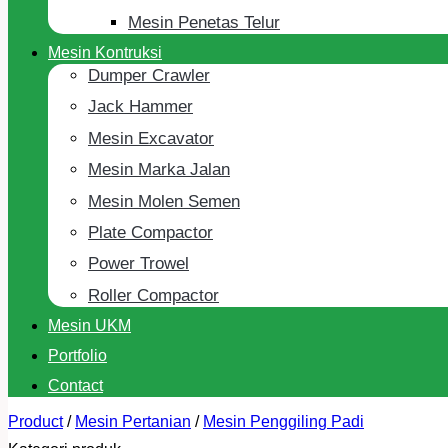
Mesin Penetas Telur
Mesin Kontruksi
Dumper Crawler
Jack Hammer
Mesin Excavator
Mesin Marka Jalan
Mesin Molen Semen
Plate Compactor
Power Trowel
Roller Compactor
Mesin UKM
Portfolio
Contact
Product
/
Mesin Pertanian
/
Mesin Penggiling Padi