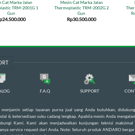
 Cat Marka Jalan
Mesin Cat Marka Jalan
lastic TRM-2001G 1
Thermoplastic TRM-2002G 2
Ther
Gun
Gun
R
p
24.500.000
Rp
30.500.000
ORT
ALOG
F.A.Q
SUPPORT
CON
enjamin setiap layanan purna jual yang Anda butuhkan, didukung
andal & ketersediaan suku cadang lengkap. Apabila mesin Anda mengalam
ubungi Kami. Kami akan menjadwalkan kunjungan teknisi maksimal
danya service request dari Anda. Note: Seluruh produk ANDARO bergar