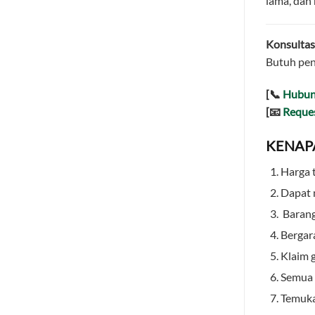
lama, dan
Konsultasi
Butuh pen
[📞
Hubun
[📧
Reque
KENAPA
Harga 
Dapat 
Barang
Bergar
Klaim 
Semua p
Temuka