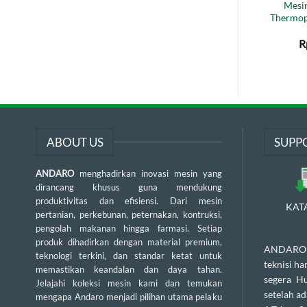
Mesin
Thermop
R
ABOUT US
SUPP
ANDARO
menghadirkan inovasi mesin yang
dirancang khusus guna mendukung
produktivitas dan efisiensi. Dari mesin
KAT
pertanian, perkebunan, peternakan, kontruksi,
pengolah makanan hingga farmasi. Setiap
produk dihadirkan dengan material premium,
ANDARO m
teknologi terkini, dan standar ketat untuk
teknisi h
memastikan keandalan dan daya tahan.
segera H
Jelajahi koleksi mesin kami dan temukan
setelah a
mengapa Andaro menjadi pilihan utama pelaku