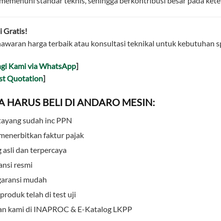
 memenuhi standar teknis, sehingga berkontribusi besar pada kete
 Gratis!
awaran harga terbaik atau konsultasi teknikal untuk kebutuhan sp
gi Kami via WhatsApp
]
st Quotation
]
 HARUS BELI DI ANDARO MESIN:
tayang sudah inc PPN
menerbitkan faktur pajak
 asli dan terpercaya
ansi resmi
garansi mudah
roduk telah di test uji
n kami di INAPROC & E-Katalog LKPP