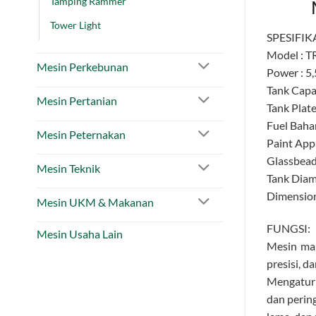
Tamping Rammer
Tower Light
SPESIFIK
Model : 
Mesin Perkebunan
Power : 5
Tank Capac
Mesin Pertanian
Tank Plate
Fuel Bahan
Mesin Peternakan
Paint Appl
Glassbead
Mesin Teknik
Tank Diame
Dimension
Mesin UKM & Makanan
FUNGSI:
Mesin Usaha Lain
Mesin mar
presisi, d
Mengatur 
dan perin