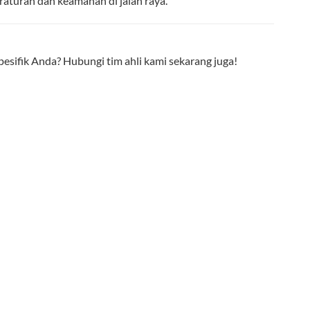
raturan dan keamanan di jalan raya.
esifik Anda? Hubungi tim ahli kami sekarang juga!