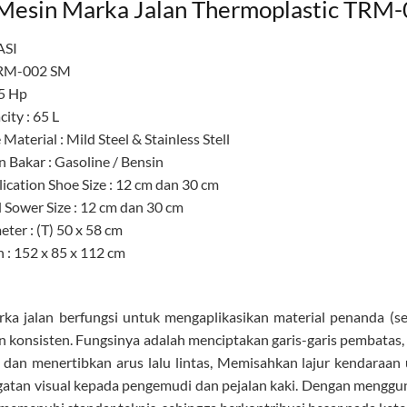
Mesin Marka Jalan Thermoplastic TRM
ASI
TRM-002 SM
,5 Hp
ity : 65 L
 Material : Mild Steel & Stainless Stell
 Bakar : Gasoline / Bensin
ication Shoe Size : 12 cm dan 30 cm
 Sower Size : 12 cm dan 30 cm
ter : (T) 50 x 58 cm
 : 152 x 85 x 112 cm
ka jalan berfungsi untuk mengaplikasikan material penanda (sep
an konsisten. Fungsinya adalah menciptakan garis-garis pembatas, 
dan menertibkan arus lalu lintas, Memisahkan lajur kendaraa
gatan visual kepada pengemudi dan pejalan kaki. Dengan menggunak