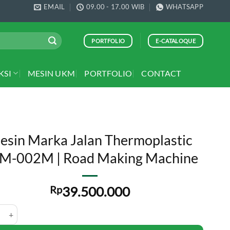
EMAIL
09.00 - 17.00 WIB
WHATSAPP
PORTFOLIO
E-CATALOQUE
KSI
MESIN UKM
PORTFOLIO
CONTACT
esin Marka Jalan Thermoplastic
M-002M | Road Making Machine
Rp
39.500.000
Marka Jalan Thermoplastic TRM-002M | Road Making Machine quantity