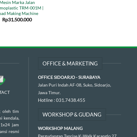
Mesin Marka Jalan
moplastic TRM-001M |
oad Making Machine
Rp
31.500.000
OFFICE & MARKETING
OFFICE SIDOARJO - SURABAYA
Jalan Puri Indah AF-08, Suko, Sidoarjo,
TACT
Jawa Timur.
Hotline :
031.7438.455
 oleh tim
WORKSHOP & GUDANG
i kendala,
 1x24 jam
WORKSHOP MALANG
ansi resmi
Pergudangan Tanrise K-Walk Karanglo 27,