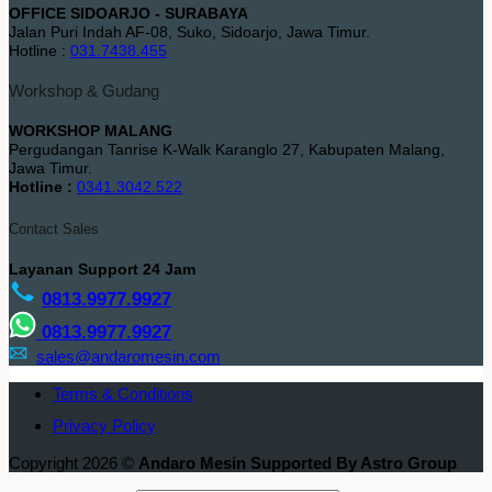
OFFICE SIDOARJO - SURABAYA
Jalan Puri Indah AF-08, Suko, Sidoarjo, Jawa Timur.
Hotline :
031.7438.455
Workshop & Gudang
WORKSHOP MALANG
Pergudangan Tanrise K-Walk Karanglo 27, Kabupaten Malang,
Jawa Timur.
Hotline :
0341.3042.522
Contact Sales
Layanan Support 24 Jam
0813.9977.9927
0813.9977.9927
sales@andaromesin.com
Terms & Conditions
Privacy Policy
Copyright 2026 ©
Andaro Mesin Supported By Astro Group