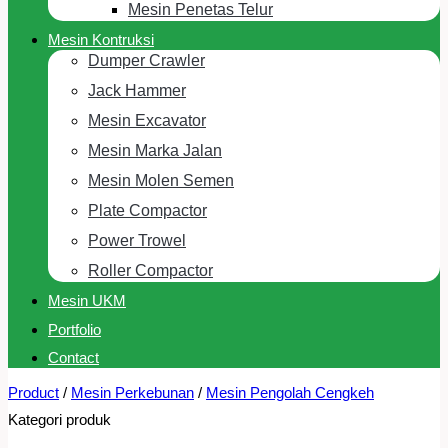
Mesin Penetas Telur
Mesin Kontruksi
Dumper Crawler
Jack Hammer
Mesin Excavator
Mesin Marka Jalan
Mesin Molen Semen
Plate Compactor
Power Trowel
Roller Compactor
Mesin UKM
Portfolio
Contact
Product
/
Mesin Perkebunan
/
Mesin Pengolah Cengkeh
Kategori produk