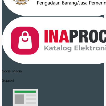
Social Media
Support