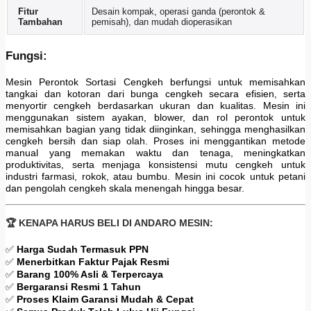
Fitur
Desain kompak, operasi ganda (perontok &
Tambahan
pemisah), dan mudah dioperasikan
Fungsi:
Mesin Perontok Sortasi Cengkeh berfungsi untuk memisahkan
tangkai dan kotoran dari bunga cengkeh secara efisien, serta
menyortir cengkeh berdasarkan ukuran dan kualitas. Mesin ini
menggunakan sistem ayakan, blower, dan rol perontok untuk
memisahkan bagian yang tidak diinginkan, sehingga menghasilkan
cengkeh bersih dan siap olah. Proses ini menggantikan metode
manual yang memakan waktu dan tenaga, meningkatkan
produktivitas, serta menjaga konsistensi mutu cengkeh untuk
industri farmasi, rokok, atau bumbu. Mesin ini cocok untuk petani
dan pengolah cengkeh skala menengah hingga besar.
🏆 KENAPA HARUS BELI DI ANDARO MESIN:
✅
Harga Sudah Termasuk PPN
✅
Menerbitkan Faktur Pajak Resmi
✅
Barang 100% Asli & Terpercaya
✅
Bergaransi Resmi 1 Tahun
✅
Proses Klaim Garansi Mudah & Cepat