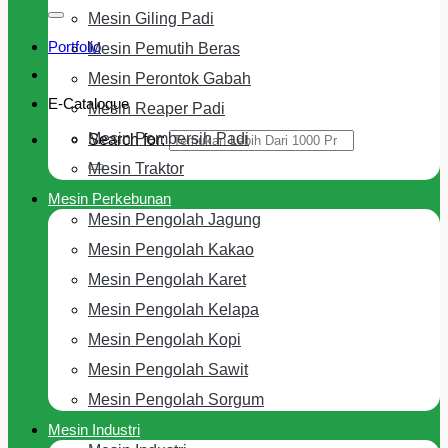
Mesin Giling Padi
Portfolio
Mesin Pemutih Beras
Mesin Perontok Gabah
E-Cataloque
Mesin Reaper Padi
Mesin Pembersih Padi
Search for:
Mesin Traktor
Mesin Perkebunan
Mesin Pengolah Jagung
Mesin Pengolah Kakao
Mesin Pengolah Karet
Mesin Pengolah Kelapa
Mesin Pengolah Kopi
Mesin Pengolah Sawit
Mesin Pengolah Sorgum
Mesin Industri