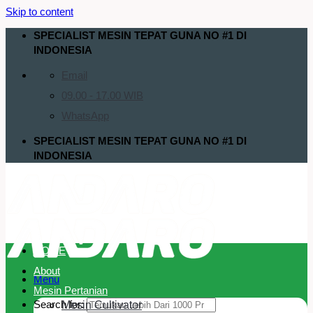
Skip to content
SPECIALIST MESIN TEPAT GUNA NO #1 DI
INDONESIA
Email
09.00 - 17.00 WIB
WhatsApp
SPECIALIST MESIN TEPAT GUNA NO #1 DI
INDONESIA
HOME
About
Menu
Mesin Pertanian
Search for:
Mesin Cultivator