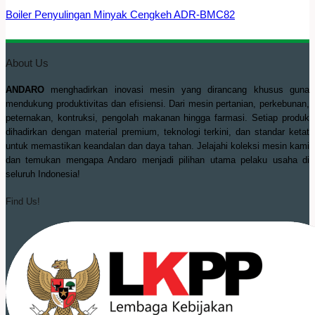
Boiler Penyulingan Minyak Cengkeh ADR-BMC82
About Us
ANDARO
menghadirkan inovasi mesin yang dirancang khusus guna
mendukung produktivitas dan efisiensi. Dari mesin pertanian, perkebunan,
peternakan, kontruksi, pengolah makanan hingga farmasi. Setiap produk
dihadirkan dengan material premium, teknologi terkini, dan standar ketat
untuk memastikan keandalan dan daya tahan. Jelajahi koleksi mesin kami
dan temukan mengapa Andaro menjadi pilihan utama pelaku usaha di
seluruh Indonesia!
Find Us!