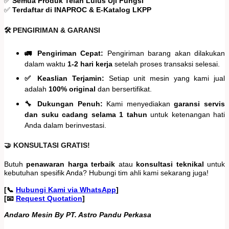
✅
Semua Produk Telah Lulus Uji Fungsi
✅
Terdaftar di INAPROC & E-Katalog LKPP
🛠️ PENGIRIMAN & GARANSI
🚛 Pengiriman Cepat:
Pengiriman barang akan dilakukan
dalam waktu
1-2 hari kerja
setelah proses transaksi selesai.
✅ Keaslian Terjamin:
Setiap unit mesin yang kami jual
adalah
100% original
dan bersertifikat.
🔧 Dukungan Penuh:
Kami menyediakan
garansi servis
dan suku cadang selama 1 tahun
untuk ketenangan hati
Anda dalam berinvestasi.
🤝 KONSULTASI GRATIS!
Butuh
penawaran harga terbaik
atau
konsultasi teknikal
untuk
kebutuhan spesifik Anda? Hubungi tim ahli kami sekarang juga!
[📞
Hubungi Kami via WhatsApp
]
[📧
Request Quotation
]
Andaro Mesin By PT. Astro Pandu Perkasa