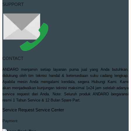
SUPPORT
CONTACT
ANDARO menjamin setiap layanan purna jual yang Anda butuhkan,
didukung oleh tim teknisi handal & ketersediaan suku cadang lengkap.
Apabila mesin Anda mengalami kendala, segera Hubungi Kami. Kami
akan menjadwalkan kunjungan teknisi maksimal 1x24 jam setelah adanya
service request dari Anda. Note: Seluruh produk ANDARO bergaransi
resmi 1 Tahun Service & 12 Bulan Spare Part.
Service Request
Service Center
Payment