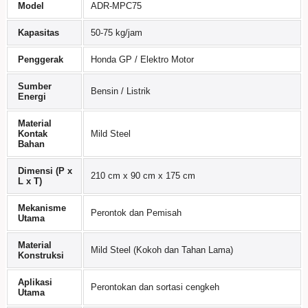
Model
ADR-MPC75
Kapasitas
50-75 kg/jam
Penggerak
Honda GP / Elektro Motor
Sumber
Bensin / Listrik
Energi
Material
Kontak
Mild Steel
Bahan
Dimensi (P x
210 cm x 90 cm x 175 cm
L x T)
Mekanisme
Perontok dan Pemisah
Utama
Material
Mild Steel (Kokoh dan Tahan Lama)
Konstruksi
Aplikasi
Perontokan dan sortasi cengkeh
Utama