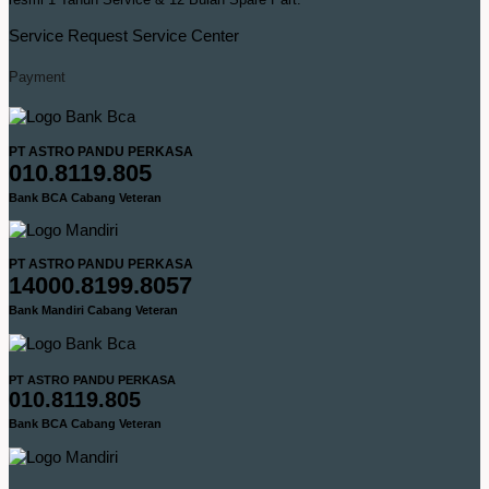
Service Request
Service Center
Payment
PT ASTRO PANDU PERKASA
010.8119.805
Bank BCA Cabang Veteran
PT ASTRO PANDU PERKASA
14000.8199.8057
Bank Mandiri Cabang Veteran
PT ASTRO PANDU PERKASA
010.8119.805
Bank BCA Cabang Veteran