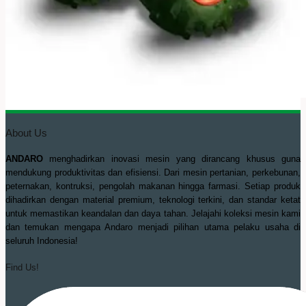
About Us
ANDARO
menghadirkan inovasi mesin yang dirancang khusus guna
mendukung produktivitas dan efisiensi. Dari mesin pertanian, perkebunan,
peternakan, kontruksi, pengolah makanan hingga farmasi. Setiap produk
dihadirkan dengan material premium, teknologi terkini, dan standar ketat
untuk memastikan keandalan dan daya tahan. Jelajahi koleksi mesin kami
dan temukan mengapa Andaro menjadi pilihan utama pelaku usaha di
seluruh Indonesia!
Find Us!