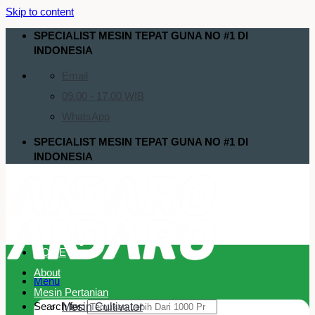
Skip to content
SPECIALIST MESIN TEPAT GUNA NO #1 DI
INDONESIA
Email
09.00 - 17.00 WIB
WhatsApp
SPECIALIST MESIN TEPAT GUNA NO #1 DI
INDONESIA
HOME
About
Menu
Mesin Pertanian
Search for:
Mesin Cultivator