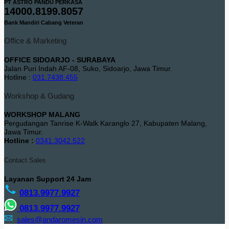
PT ASTRO PANDU PERKASA
14000.8199.8057
Bank Mandiri Cabang Veteran
Office & Marketing
OFFICE SIDOARJO - SURABAYA
Jalan Puri Indah AF-08, Suko, Sidoarjo, Jawa Timur.
Hotline :
031.7438.455
Workshop & Gudang
WORKSHOP MALANG
Pergudangan Tanrise K-Walk Karanglo 27, Kabupaten Malang,
Jawa Timur.
Hotline :
0341.3042.522
Contact Sales
Layanan Support 24 Jam
0813.9977.9927
0813.9977.9927
sales@andaromesin.com