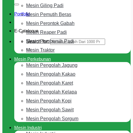
Mesin Giling Padi
Portfolio
Mesin Pemutih Beras
Mesin Perontok Gabah
E-Cataloque
Mesin Reaper Padi
Mesin Pembersih Padi
Search for:
Mesin Traktor
Mesin Perkebunan
Mesin Pengolah Jagung
Mesin Pengolah Kakao
Mesin Pengolah Karet
Mesin Pengolah Kelapa
Mesin Pengolah Kopi
Mesin Pengolah Sawit
Mesin Pengolah Sorgum
Mesin Industri