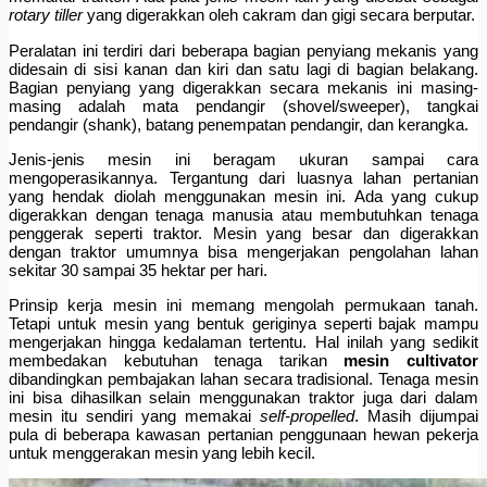
rotary tiller
yang digerakkan oleh cakram dan gigi secara berputar.
Peralatan ini terdiri dari beberapa bagian penyiang mekanis yang
didesain di sisi kanan dan kiri dan satu lagi di bagian belakang.
Bagian penyiang yang digerakkan secara mekanis ini masing-
masing adalah mata pendangir (shovel/sweeper), tangkai
pendangir (shank), batang penempatan pendangir, dan kerangka.
Jenis-jenis mesin ini beragam ukuran sampai cara
mengoperasikannya. Tergantung dari luasnya lahan pertanian
yang hendak diolah menggunakan mesin ini. Ada yang cukup
digerakkan dengan tenaga manusia atau membutuhkan tenaga
penggerak seperti traktor. Mesin yang besar dan digerakkan
dengan traktor umumnya bisa mengerjakan pengolahan lahan
sekitar 30 sampai 35 hektar per hari.
Prinsip kerja mesin ini memang mengolah permukaan tanah.
Tetapi untuk mesin yang bentuk geriginya seperti bajak mampu
mengerjakan hingga kedalaman tertentu. Hal inilah yang sedikit
membedakan kebutuhan tenaga tarikan
mesin cultivator
dibandingkan pembajakan lahan secara tradisional. Tenaga mesin
ini bisa dihasilkan selain menggunakan traktor juga dari dalam
mesin itu sendiri yang memakai
self-propelled
. Masih dijumpai
pula di beberapa kawasan pertanian penggunaan hewan pekerja
untuk menggerakan mesin yang lebih kecil.