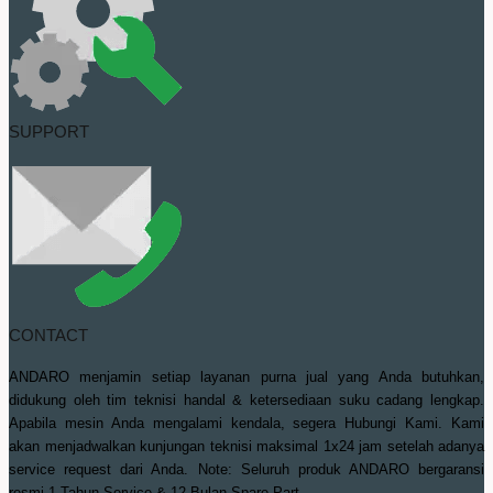
SUPPORT
CONTACT
ANDARO menjamin setiap layanan purna jual yang Anda butuhkan,
didukung oleh tim teknisi handal & ketersediaan suku cadang lengkap.
Apabila mesin Anda mengalami kendala, segera Hubungi Kami. Kami
akan menjadwalkan kunjungan teknisi maksimal 1x24 jam setelah adanya
service request dari Anda. Note: Seluruh produk ANDARO bergaransi
resmi 1 Tahun Service & 12 Bulan Spare Part.