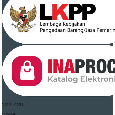
Social Media
Support