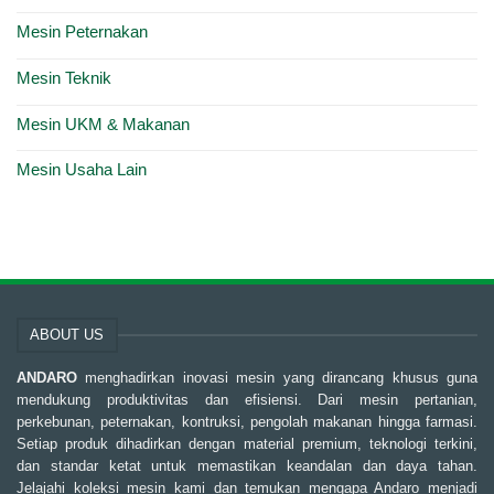
Mesin Peternakan
Mesin Teknik
Mesin UKM & Makanan
Mesin Usaha Lain
ABOUT US
ANDARO
menghadirkan inovasi mesin yang dirancang khusus guna
mendukung produktivitas dan efisiensi. Dari mesin pertanian,
perkebunan, peternakan, kontruksi, pengolah makanan hingga farmasi.
Setiap produk dihadirkan dengan material premium, teknologi terkini,
dan standar ketat untuk memastikan keandalan dan daya tahan.
Jelajahi koleksi mesin kami dan temukan mengapa Andaro menjadi