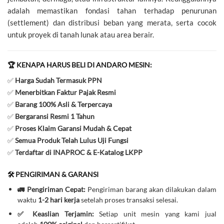
adalah memastikan fondasi tahan terhadap penurunan
(settlement) dan distribusi beban yang merata, serta cocok
untuk proyek di tanah lunak atau area berair.
🏆 KENAPA HARUS BELI DI ANDARO MESIN:
✅
Harga Sudah Termasuk PPN
✅
Menerbitkan Faktur Pajak Resmi
✅
Barang 100% Asli & Terpercaya
✅
Bergaransi Resmi 1 Tahun
✅
Proses Klaim Garansi Mudah & Cepat
✅
Semua Produk Telah Lulus Uji Fungsi
✅
Terdaftar di INAPROC & E-Katalog LKPP
🛠️ PENGIRIMAN & GARANSI
🚛 Pengiriman Cepat:
Pengiriman barang akan dilakukan dalam
waktu
1-2 hari kerja
setelah proses transaksi selesai.
✅ Keaslian Terjamin:
Setiap unit mesin yang kami jual