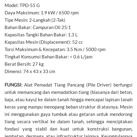
Model: TPD-55 G
Daya Maksimum: 1.9 kW / 6500 rpm
Tipe Mesin: 2-Langkah (2-Tak)
Bahan Bakar: Campuran Oli 25:1
Kapasitas Tangki Bahan Bakar: 1.3 L
Kapasitas Mesin (Displacement): 52 cc
Torsi Maksimum & Kecepatan: 3.5 N.m / 5000 rpm
Tingkat Konsumsi Bahan Bakar: < 0.6 L/jam
Berat Bersih: 27 kg
Dimensi: 74 x 43 x 33 cm
FUNGSI:
Alat Pemadat Tiang Pancang (Pile Driver) berfungsi
untuk memancang dan memadatkan tiang (biasanya dari beton,
baja, atau kayu) ke dalam tanah hingga mencapai lapisan tanah
keras yang mampu menopang beban struktur di atasnya. Mesin
ini menggunakan gaya tumbuk atau getaran untuk mendorong
tiang secara vertikal ke dalam tanah, sehingga menciptakan
fondasi yang stabil dan kuat untuk konstruksi bangunan,
jembatan, dermaga, atau infrastruktur lainnya. Keunggulannya