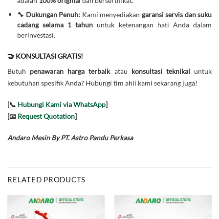
adalah
100% original
dan bersertifikat.
🔧 Dukungan Penuh:
Kami menyediakan
garansi servis dan suku
cadang selama 1 tahun
untuk ketenangan hati Anda dalam
berinvestasi.
🤝 KONSULTASI GRATIS!
Butuh
penawaran harga terbaik
atau
konsultasi teknikal
untuk
kebutuhan spesifik Anda? Hubungi tim ahli kami sekarang juga!
[📞
Hubungi Kami via WhatsApp
]
[📧
Request Quotation
]
Andaro Mesin By PT. Astro Pandu Perkasa
RELATED PRODUCTS