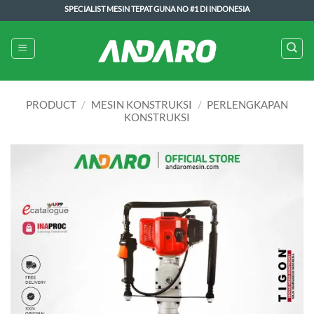
Skip
SPECIALIST MESIN TEPAT GUNA NO #1 DI INDONESIA
to
content
PRODUCT
/
MESIN KONSTRUKSI
/
PERLENGKAPAN
KONSTRUKSI