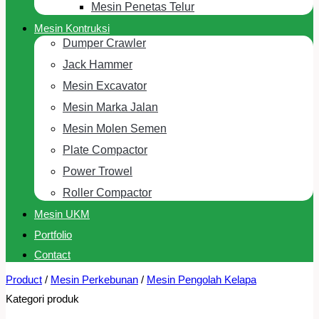
Mesin Penetas Telur
Mesin Kontruksi
Dumper Crawler
Jack Hammer
Mesin Excavator
Mesin Marka Jalan
Mesin Molen Semen
Plate Compactor
Power Trowel
Roller Compactor
Mesin UKM
Portfolio
Contact
Product
/
Mesin Perkebunan
/
Mesin Pengolah Kelapa
Kategori produk