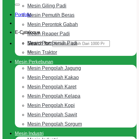
Mesin Giling Padi
Portfolio
Mesin Pemutih Beras
Mesin Perontok Gabah
E-Cataloque
Mesin Reaper Padi
Mesin Pembersih Padi
Search for:
Mesin Traktor
Mesin Perkebunan
Mesin Pengolah Jagung
Mesin Pengolah Kakao
Mesin Pengolah Karet
Mesin Pengolah Kelapa
Mesin Pengolah Kopi
Mesin Pengolah Sawit
Mesin Pengolah Sorgum
Mesin Industri