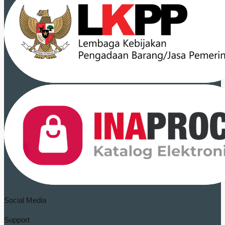
Social Media
Support