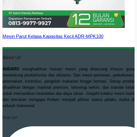
Mesin Parut Kelapa Kapasitas Kecil ADR-MPK100
About Us
ANDARO
menghadirkan inovasi mesin yang dirancang khusus guna
mendukung produktivitas dan efisiensi. Dari mesin pertanian, perkebunan,
peternakan, kontruksi, pengolah makanan hingga farmasi. Setiap produk
dihadirkan dengan material premium, teknologi terkini, dan standar ketat
untuk memastikan keandalan dan daya tahan. Jelajahi koleksi mesin kami
dan temukan mengapa Andaro menjadi pilihan utama pelaku usaha di
seluruh Indonesia!
Find Us!