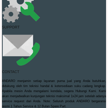
SUPPORT
CONTACT
ANDARO menjamin setiap layanan purna jual yang Anda butuhkan,
didukung oleh tim teknisi handal & ketersediaan suku cadang lengkap.
Apabila mesin Anda mengalami kendala, segera Hubungi Kami. Kami
akan menjadwalkan kunjungan teknisi maksimal 1x24 jam setelah adanya
service request dari Anda. Note: Seluruh produk ANDARO bergaransi
resmi 1 Tahun Service & 12 Bulan Spare Part.