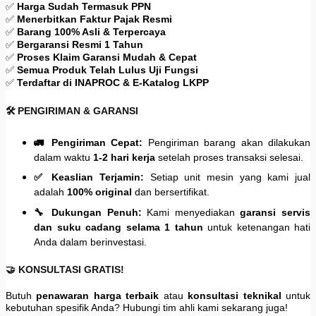
✅
Harga Sudah Termasuk PPN
✅
Menerbitkan Faktur Pajak Resmi
✅
Barang 100% Asli & Terpercaya
✅
Bergaransi Resmi 1 Tahun
✅
Proses Klaim Garansi Mudah & Cepat
✅
Semua Produk Telah Lulus Uji Fungsi
✅
Terdaftar di INAPROC & E-Katalog LKPP
🛠️ PENGIRIMAN & GARANSI
🚛 Pengiriman Cepat:
Pengiriman barang akan dilakukan
dalam waktu
1-2 hari kerja
setelah proses transaksi selesai.
✅ Keaslian Terjamin:
Setiap unit mesin yang kami jual
adalah
100% original
dan bersertifikat.
🔧 Dukungan Penuh:
Kami menyediakan
garansi servis
dan suku cadang selama 1 tahun
untuk ketenangan hati
Anda dalam berinvestasi.
🤝 KONSULTASI GRATIS!
Butuh
penawaran harga terbaik
atau
konsultasi teknikal
untuk
kebutuhan spesifik Anda? Hubungi tim ahli kami sekarang juga!