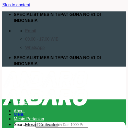
Skip to content
SPECIALIST MESIN TEPAT GUNA NO #1 DI
INDONESIA
Email
09.00 - 17.00 WIB
WhatsApp
SPECIALIST MESIN TEPAT GUNA NO #1 DI
INDONESIA
HOME
About
Menu
Mesin Pertanian
Search for:
Mesin Cultivator