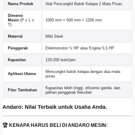
Nama Produk
Alat Pencungkil Batok Kelapa 2 Mata Pisau
Dimensi
Mesin
(P x L x
1000 mm × 500 mm × 1200 mm
T)
Material
Mild Steel
Penggerak
Elektromotor ½ HP atau Engine 5,5 HP
Kapasitas
120-200 butir/jam
Mencungkil batok kelapa dengan dua mata
Aplikasi Utama
pisau
Kapasitas lebih tinggi, efisiensi ganda, dan
Fitur Tambahan
pilihan penggerak fleksibel
Andaro: Nilai Terbaik untuk Usaha Anda.
🏆 KENAPA HARUS BELI DI ANDARO MESIN: