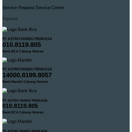
Service Request
Service Center
Payment
PT ASTRO PANDU PERKASA
010.8119.805
Bank BCA Cabang Veteran
PT ASTRO PANDU PERKASA
14000.8199.8057
Bank Mandiri Cabang Veteran
PT ASTRO PANDU PERKASA
010.8119.805
Bank BCA Cabang Veteran
PT ASTRO PANDU PERKASA