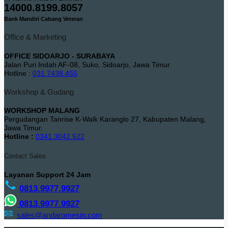
14000.8199.8057
Bank Mandiri Cabang Veteran
Office & Marketing
OFFICE SIDOARJO - SURABAYA
Jalan Puri Indah AF-08, Suko, Sidoarjo, Jawa Timur.
Hotline :
031.7438.455
Workshop & Gudang
WORKSHOP MALANG
Pergudangan Tanrise K-Walk Karanglo 27, Kabupaten Malang,
Jawa Timur.
Hotline :
0341.3042.522
Contact Sales
Layanan Support 24 Jam
0813.9977.9927
0813.9977.9927
sales@andaromesin.com