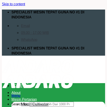
Skip to content
SPECIALIST MESIN TEPAT GUNA NO #1 DI
INDONESIA
Email
09.00 - 17.00 WIB
WhatsApp
SPECIALIST MESIN TEPAT GUNA NO #1 DI
INDONESIA
HOME
About
Menu
Mesin Pertanian
Search for:
Mesin Cultivator