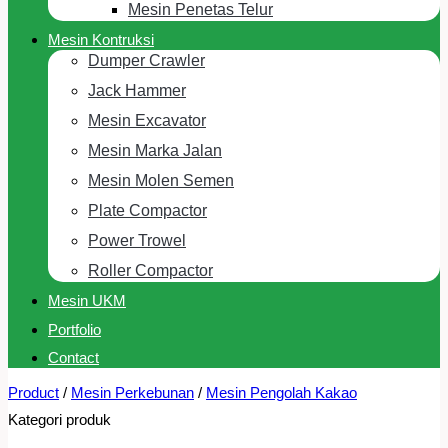
Mesin Penetas Telur
Mesin Kontruksi
Dumper Crawler
Jack Hammer
Mesin Excavator
Mesin Marka Jalan
Mesin Molen Semen
Plate Compactor
Power Trowel
Roller Compactor
Mesin UKM
Portfolio
Contact
Product
/
Mesin Perkebunan
/
Mesin Pengolah Kakao
Kategori produk