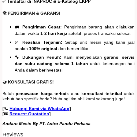
✅
Terdaftar di INAPROC & E-Katalog LKPP
🛠️ PENGIRIMAN & GARANSI
🚛 Pengiriman Cepat:
Pengiriman barang akan dilakukan
dalam waktu
1-2 hari kerja
setelah proses transaksi selesai.
✅ Keaslian Terjamin:
Setiap unit mesin yang kami jual
adalah
100% original
dan bersertifikat.
🔧 Dukungan Penuh:
Kami menyediakan
garansi servis
dan suku cadang selama 1 tahun
untuk ketenangan hati
Anda dalam berinvestasi.
🤝 KONSULTASI GRATIS!
Butuh
penawaran harga terbaik
atau
konsultasi teknikal
untuk
kebutuhan spesifik Anda? Hubungi tim ahli kami sekarang juga!
[📞
Hubungi Kami via WhatsApp
]
[📧
Request Quotation
]
Andaro Mesin By PT. Astro Pandu Perkasa
Reviews