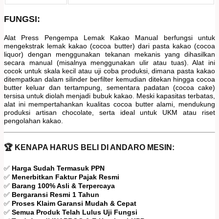
FUNGSI:
Alat Press Pengempa Lemak Kakao Manual berfungsi untuk
mengekstrak lemak kakao (cocoa butter) dari pasta kakao (cocoa
liquor) dengan menggunakan tekanan mekanis yang dihasilkan
secara manual (misalnya menggunakan ulir atau tuas). Alat ini
cocok untuk skala kecil atau uji coba produksi, dimana pasta kakao
ditempatkan dalam silinder berfilter kemudian ditekan hingga cocoa
butter keluar dan tertampung, sementara padatan (cocoa cake)
tersisa untuk diolah menjadi bubuk kakao. Meski kapasitas terbatas,
alat ini mempertahankan kualitas cocoa butter alami, mendukung
produksi artisan chocolate, serta ideal untuk UKM atau riset
pengolahan kakao.
🏆 KENAPA HARUS BELI DI ANDARO MESIN:
✅
Harga Sudah Termasuk PPN
✅
Menerbitkan Faktur Pajak Resmi
✅
Barang 100% Asli & Terpercaya
✅
Bergaransi Resmi 1 Tahun
✅
Proses Klaim Garansi Mudah & Cepat
✅
Semua Produk Telah Lulus Uji Fungsi