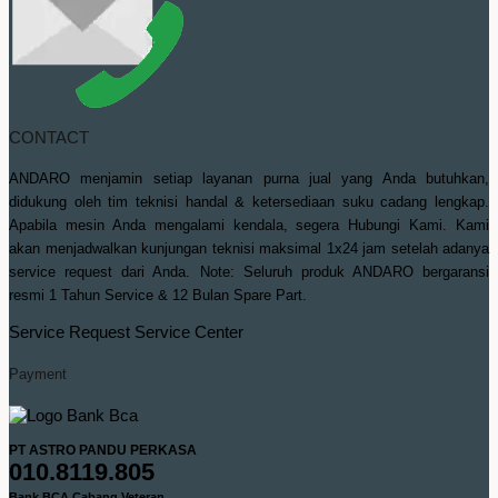
CONTACT
ANDARO menjamin setiap layanan purna jual yang Anda butuhkan,
didukung oleh tim teknisi handal & ketersediaan suku cadang lengkap.
Apabila mesin Anda mengalami kendala, segera Hubungi Kami. Kami
akan menjadwalkan kunjungan teknisi maksimal 1x24 jam setelah adanya
service request dari Anda. Note: Seluruh produk ANDARO bergaransi
resmi 1 Tahun Service & 12 Bulan Spare Part.
Service Request
Service Center
Payment
PT ASTRO PANDU PERKASA
010.8119.805
Bank BCA Cabang Veteran