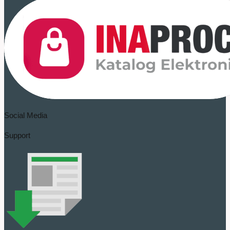
Social Media
Support