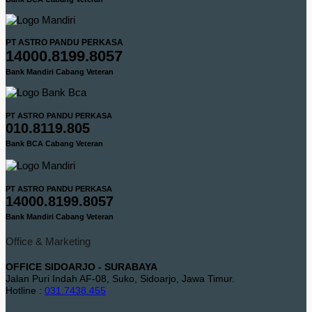
PT ASTRO PANDU PERKASA
14000.8199.8057
Bank Mandiri Cabang Veteran
PT ASTRO PANDU PERKASA
010.8119.805
Bank BCA Cabang Veteran
PT ASTRO PANDU PERKASA
14000.8199.8057
Bank Mandiri Cabang Veteran
Office & Marketing
OFFICE SIDOARJO - SURABAYA
Jalan Puri Indah AF-08, Suko, Sidoarjo, Jawa Timur.
Hotline :
031.7438.455