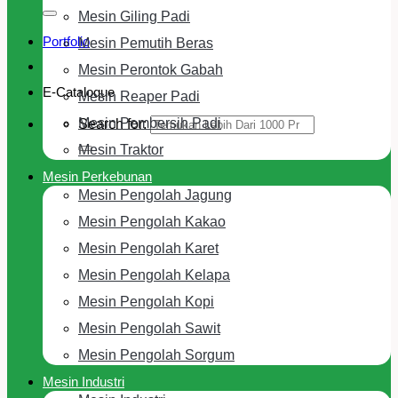
Mesin Giling Padi
Portfolio
Mesin Pemutih Beras
Mesin Perontok Gabah
E-Cataloque
Mesin Reaper Padi
Mesin Pembersih Padi
Search for:
Mesin Traktor
Mesin Perkebunan
Mesin Pengolah Jagung
Mesin Pengolah Kakao
Mesin Pengolah Karet
Mesin Pengolah Kelapa
Mesin Pengolah Kopi
Mesin Pengolah Sawit
Mesin Pengolah Sorgum
Mesin Industri