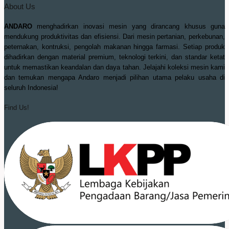
About Us
ANDARO
menghadirkan inovasi mesin yang dirancang khusus guna
mendukung produktivitas dan efisiensi. Dari mesin pertanian, perkebunan,
peternakan, kontruksi, pengolah makanan hingga farmasi. Setiap produk
dihadirkan dengan material premium, teknologi terkini, dan standar ketat
untuk memastikan keandalan dan daya tahan. Jelajahi koleksi mesin kami
dan temukan mengapa Andaro menjadi pilihan utama pelaku usaha di
seluruh Indonesia!
Find Us!