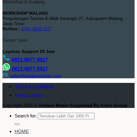
Workshop & Gudang
WORKSHOP MALANG
Pergudangan Tanrise K-Walk Karanglo 27, Kabupaten Malang,
Jawa Timur.
Hotline :
0341.3042.522
Contact Sales
Layanan Support 24 Jam
0813.9977.9927
0813.9977.9927
sales@andaromesin.com
Terms & Conditions
Privacy Policy
Copyright 2026 ©
Andaro Mesin Supported By Astro Group
Search for:
HOME