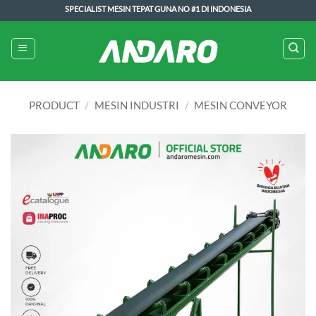
Skip
SPECIALIST MESIN TEPAT GUNA NO #1 DI INDONESIA
to
content
PRODUCT
/
MESIN INDUSTRI
/
MESIN CONVEYOR