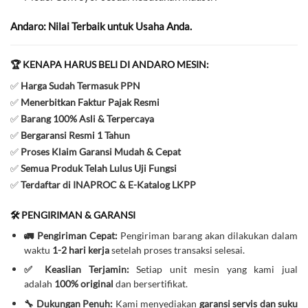
Andaro: Nilai Terbaik untuk Usaha Anda.
🏆 KENAPA HARUS BELI DI ANDARO MESIN:
✅
Harga Sudah Termasuk PPN
✅
Menerbitkan Faktur Pajak Resmi
✅
Barang 100% Asli & Terpercaya
✅
Bergaransi Resmi 1 Tahun
✅
Proses Klaim Garansi Mudah & Cepat
✅
Semua Produk Telah Lulus Uji Fungsi
✅
Terdaftar di INAPROC & E-Katalog LKPP
🛠️ PENGIRIMAN & GARANSI
🚛 Pengiriman Cepat:
Pengiriman barang akan dilakukan dalam
waktu
1-2 hari kerja
setelah proses transaksi selesai.
✅ Keaslian Terjamin:
Setiap unit mesin yang kami jual
adalah
100% original
dan bersertifikat.
🔧 Dukungan Penuh:
Kami menyediakan
garansi servis dan suku