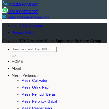
0813.9977.9927
0813.9977.9927
sales@andaromesin.com
Terms & Conditions
Privacy Policy
Copyright 2026 ©
Andaro Mesin Supported By Astro Group
Search
for:
HOME
About
Mesin Pertanian
Mesin Cultivator
Mesin Giling Padi
Mesin Pemutih Beras
Mesin Perontok Gabah
Mesin Reaper Padi