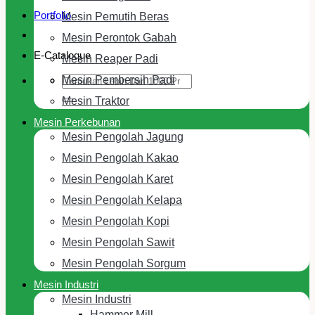
Portfolio
Mesin Pemutih Beras
Mesin Perontok Gabah
E-Cataloque
Mesin Reaper Padi
Search
Mesin Pembersih Padi
for:
Mesin Traktor
Mesin Perkebunan
Mesin Pengolah Jagung
Mesin Pengolah Kakao
Mesin Pengolah Karet
Mesin Pengolah Kelapa
Mesin Pengolah Kopi
Mesin Pengolah Sawit
Mesin Pengolah Sorgum
Mesin Industri
Mesin Industri
Hammer Mill