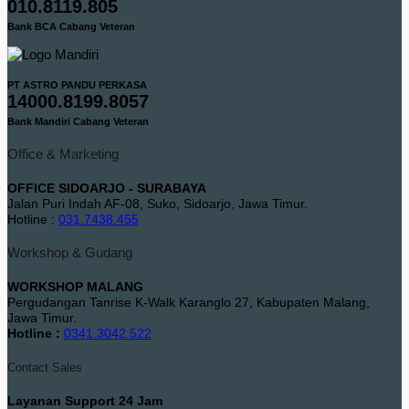
010.8119.805
Bank BCA Cabang Veteran
PT ASTRO PANDU PERKASA
14000.8199.8057
Bank Mandiri Cabang Veteran
Office & Marketing
OFFICE SIDOARJO - SURABAYA
Jalan Puri Indah AF-08, Suko, Sidoarjo, Jawa Timur.
Hotline :
031.7438.455
Workshop & Gudang
WORKSHOP MALANG
Pergudangan Tanrise K-Walk Karanglo 27, Kabupaten Malang,
Jawa Timur.
Hotline :
0341.3042.522
Contact Sales
Layanan Support 24 Jam