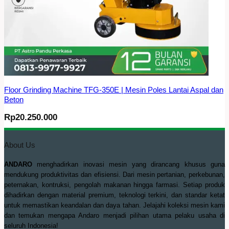
Floor Grinding Machine TFG-350E | Mesin Poles Lantai Aspal dan
Beton
Rp
20.250.000
About Us
ANDARO
menghadirkan inovasi mesin yang dirancang khusus guna
mendukung produktivitas dan efisiensi. Dari mesin pertanian, perkebunan,
peternakan, kontruksi, pengolah makanan hingga farmasi. Setiap produk
dihadirkan dengan material premium, teknologi terkini, dan standar ketat
untuk memastikan keandalan dan daya tahan. Jelajahi koleksi mesin kami
dan temukan mengapa Andaro menjadi pilihan utama pelaku usaha di
seluruh Indonesia!