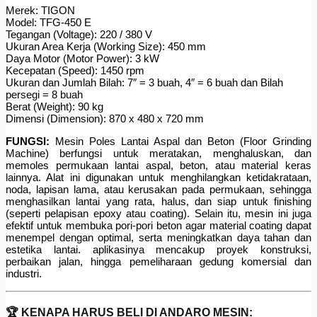
Merek: TIGON
Model: TFG-450 E
Tegangan (Voltage): 220 / 380 V
Ukuran Area Kerja (Working Size): 450 mm
Daya Motor (Motor Power): 3 kW
Kecepatan (Speed): 1450 rpm
Ukuran dan Jumlah Bilah: 7″ = 3 buah, 4″ = 6 buah dan Bilah
persegi = 8 buah
Berat (Weight): 90 kg
Dimensi (Dimension): 870 x 480 x 720 mm
FUNGSI:
Mesin Poles Lantai Aspal dan Beton (Floor Grinding
Machine) berfungsi untuk meratakan, menghaluskan, dan
memoles permukaan lantai aspal, beton, atau material keras
lainnya. Alat ini digunakan untuk menghilangkan ketidakrataan,
noda, lapisan lama, atau kerusakan pada permukaan, sehingga
menghasilkan lantai yang rata, halus, dan siap untuk finishing
(seperti pelapisan epoxy atau coating). Selain itu, mesin ini juga
efektif untuk membuka pori-pori beton agar material coating dapat
menempel dengan optimal, serta meningkatkan daya tahan dan
estetika lantai. aplikasinya mencakup proyek konstruksi,
perbaikan jalan, hingga pemeliharaan gedung komersial dan
industri.
🏆 KENAPA HARUS BELI DI ANDARO MESIN: