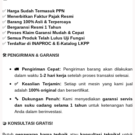
✅
Harga Sudah Termasuk PPN
✅
Menerbitkan Faktur Pajak Resmi
✅
Barang 100% Asli & Terpercaya
✅
Bergaransi Resmi 1 Tahun
✅
Proses Klaim Garansi Mudah & Cepat
✅
Semua Produk Telah Lulus Uji Fungsi
✅
Terdaftar di INAPROC & E-Katalog LKPP
🛠️ PENGIRIMAN & GARANSI
🚛 Pengiriman Cepat:
Pengiriman barang akan dilakukan
dalam waktu
1-2 hari kerja
setelah proses transaksi selesai.
✅ Keaslian Terjamin:
Setiap unit mesin yang kami jual
adalah
100% original
dan bersertifikat.
🔧 Dukungan Penuh:
Kami menyediakan
garansi servis
dan suku cadang selama 1 tahun
untuk ketenangan hati
Anda dalam berinvestasi.
🤝 KONSULTASI GRATIS!
Butuh
penawaran harga terbaik
atau
konsultasi teknikal
untuk