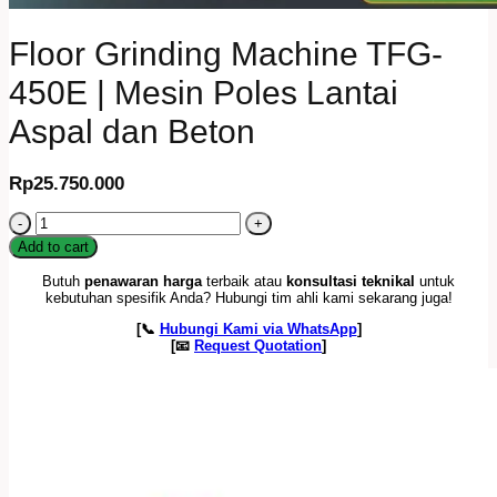
Floor Grinding Machine TFG-
450E | Mesin Poles Lantai
Aspal dan Beton
Rp
25.750.000
Floor
Grinding
Add to cart
Machine
TFG-
Butuh
penawaran harga
terbaik atau
konsultasi teknikal
untuk
450E
kebutuhan spesifik Anda? Hubungi tim ahli kami sekarang juga!
|
[📞
Hubungi Kami via WhatsApp
]
Mesin
[📧
Request Quotation
]
Poles
Lantai
Aspal
dan
Beton
quantity