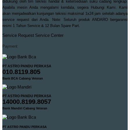
didukung oleh tim teknisi handal & ketersediaan suku cadang lengkap.
Apabila mesin Anda mengalami kendala, segera Hubungi Kami. Kami
akan menjadwalkan kunjungan teknisi maksimal 1x24 jam setelah adanya
service request dari Anda. Note: Seluruh produk ANDARO bergaransi
resmi 1 Tahun Service & 12 Bulan Spare Part.
Service Request
Service Center
Payment
PT ASTRO PANDU PERKASA
010.8119.805
Bank BCA Cabang Veteran
PT ASTRO PANDU PERKASA
14000.8199.8057
Bank Mandiri Cabang Veteran
PT ASTRO PANDU PERKASA