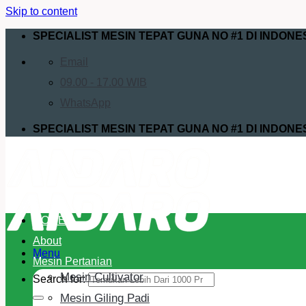
Skip to content
SPECIALIST MESIN TEPAT GUNA NO #1 DI INDONE
Email
09.00 - 17.00 WIB
WhatsApp
SPECIALIST MESIN TEPAT GUNA NO #1 DI INDONE
HOME
About
Menu
Mesin Pertanian
Mesin Cultivator
Search for:
Mesin Giling Padi