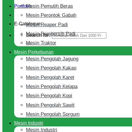
Mesin Pemutih Beras
Portfolio
Mesin Perontok Gabah
E-Cataloque
Mesin Reaper Padi
Mesin Pembersih Padi
Search for:
Mesin Traktor
Mesin Perkebunan
Mesin Pengolah Jagung
Mesin Pengolah Kakao
Mesin Pengolah Karet
Mesin Pengolah Kelapa
Mesin Pengolah Kopi
Mesin Pengolah Sawit
Mesin Pengolah Sorgum
Mesin Industri
Mesin Industri