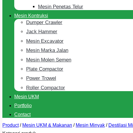
Mesin Penetas Telur
Mesin Kontruksi
Dumper Crawler
Jack Hammer
Mesin Excavator
Mesin Marka Jalan
Mesin Molen Semen
Plate Compactor
Power Trowel
Roller Compactor
Mesin UKM
Portfolio
Contact
Product
/
Mesin UKM & Makanan
/
Mesin Minyak
/
Destilasi M