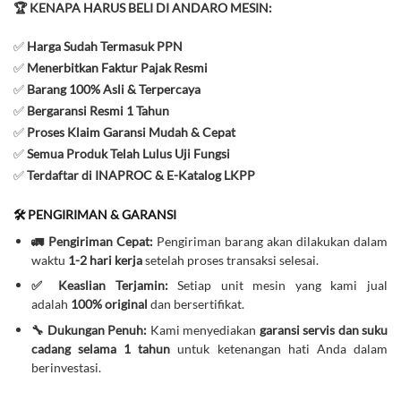
🏆 KENAPA HARUS BELI DI ANDARO MESIN:
✅
Harga Sudah Termasuk PPN
✅
Menerbitkan Faktur Pajak Resmi
✅
Barang 100% Asli & Terpercaya
✅
Bergaransi Resmi 1 Tahun
✅
Proses Klaim Garansi Mudah & Cepat
✅
Semua Produk Telah Lulus Uji Fungsi
✅
Terdaftar di INAPROC & E-Katalog LKPP
🛠️ PENGIRIMAN & GARANSI
🚛 Pengiriman Cepat:
Pengiriman barang akan dilakukan dalam
waktu
1-2 hari kerja
setelah proses transaksi selesai.
✅ Keaslian Terjamin:
Setiap unit mesin yang kami jual
adalah
100% original
dan bersertifikat.
🔧 Dukungan Penuh:
Kami menyediakan
garansi servis dan suku
cadang selama 1 tahun
untuk ketenangan hati Anda dalam
berinvestasi.