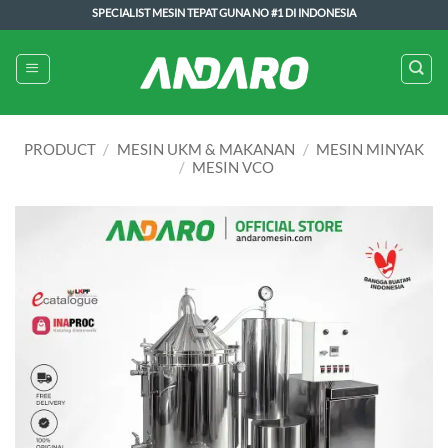
Skip
SPECIALIST MESIN TEPAT GUNA NO #1 DI INDONESIA
to
content
PRODUCT
/
MESIN UKM & MAKANAN
/
MESIN MINYAK
/
MESIN VCO