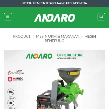
Skip
SPECIALIST MESIN TEPAT GUNA NO #1 DI INDONESIA
to
content
PRODUCT
/
MESIN UKM & MAKANAN
/
MESIN
PENEPUNG