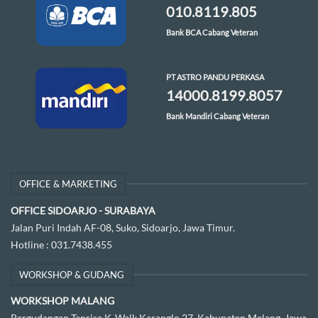
010.8119.805
Bank BCA Cabang Veteran
PT ASTRO PANDU PERKASA
14000.8199.8057
Bank Mandiri Cabang Veteran
OFFICE & MARKETING
OFFICE SIDOARJO - SURABAYA
Jalan Puri Indah AF-08, Suko, Sidoarjo, Jawa Timur.
Hotline :
031.7438.455
WORKSHOP & GUDANG
WORKSHOP MALANG
Pergudangan Tanrise K-Walk Karanglo 27, Kabupaten Malang, Jawa