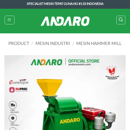
Skip
SPECIALIST MESIN TEPAT GUNA NO #1 DI INDONESIA
to
content
PRODUCT
/
MESIN INDUSTRI
/
MESIN HAMMER MILL