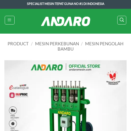
Skip
SPECIALIST MESIN TEPAT GUNA NO #1 DI INDONESIA
to
content
PRODUCT
/
MESIN PERKEBUNAN
/
MESIN PENGOLAH
BAMBU