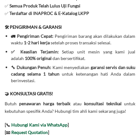
✅
Semua Produk Telah Lulus Uji Fungsi
✅
Terdaftar di INAPROC & E-Katalog LKPP
🛠️ PENGIRIMAN & GARANSI
🚛 Pengiriman Cepat:
Pengiriman barang akan dilakukan dalam
waktu
1-2 hari kerja
setelah proses transaksi selesai.
✅ Keaslian Terjamin:
Setiap unit mesin yang kami jual
adalah
100% original
dan bersertifikat.
🔧 Dukungan Penuh:
Kami menyediakan
garansi servis dan suku
cadang selama 1 tahun
untuk ketenangan hati Anda dalam
berinvestasi.
🤝 KONSULTASI GRATIS!
Butuh
penawaran harga terbaik
atau
konsultasi teknikal
untuk
kebutuhan spesifik Anda? Hubungi tim ahli kami sekarang juga!
[📞
Hubungi Kami via WhatsApp
]
[📧
Request Quotation
]