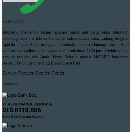
CONTACT
ANDARO menjamin setiap layanan purna jual yang Anda butuhkan,
didukung oleh tim teknisi handal & ketersediaan suku cadang lengkap.
Apabila mesin Anda mengalami kendala, segera Hubungi Kami. Kami
akan menjadwalkan kunjungan teknisi maksimal 1x24 jam setelah adanya
service request dari Anda. Note: Seluruh produk ANDARO bergaransi
resmi 1 Tahun Service & 12 Bulan Spare Part.
Service Request
Service Center
Payment
PT ASTRO PANDU PERKASA
010.8119.805
Bank BCA Cabang Veteran