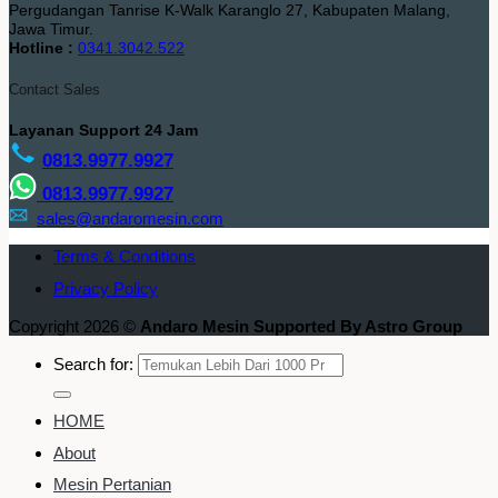
Pergudangan Tanrise K-Walk Karanglo 27, Kabupaten Malang,
Jawa Timur.
Hotline :
0341.3042.522
Contact Sales
Layanan Support 24 Jam
0813.9977.9927
0813.9977.9927
sales@andaromesin.com
Terms & Conditions
Privacy Policy
Copyright 2026 ©
Andaro Mesin Supported By Astro Group
Search for:
HOME
About
Mesin Pertanian