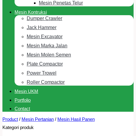
Mesin Penetas Telur
Mesin Kontruksi
Dumper Crawler
Jack Hammer
Mesin Excavator
Mesin Marka Jalan
Mesin Molen Semen
Plate Compactor
Power Trowel
Roller Compactor
Mesin UKM
Portfolio
Contact
Product
/
Mesin Pertanian
/
Mesin Hasil Panen
Kategori produk