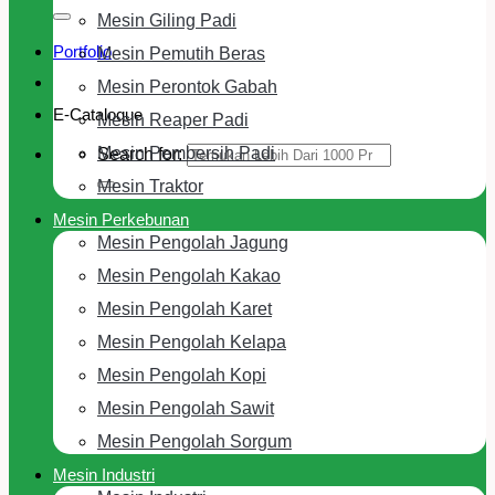
Mesin Giling Padi
Portfolio
Mesin Pemutih Beras
Mesin Perontok Gabah
E-Cataloque
Mesin Reaper Padi
Mesin Pembersih Padi
Search for:
Mesin Traktor
Mesin Perkebunan
Mesin Pengolah Jagung
Mesin Pengolah Kakao
Mesin Pengolah Karet
Mesin Pengolah Kelapa
Mesin Pengolah Kopi
Mesin Pengolah Sawit
Mesin Pengolah Sorgum
Mesin Industri