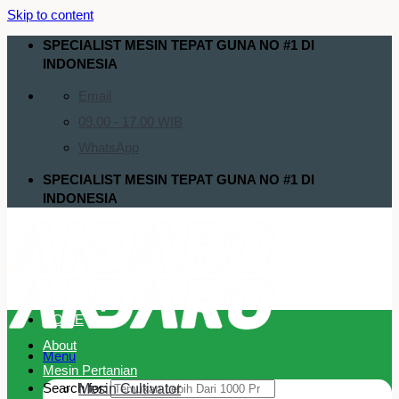
Skip to content
SPECIALIST MESIN TEPAT GUNA NO #1 DI
INDONESIA
Email
09.00 - 17.00 WIB
WhatsApp
SPECIALIST MESIN TEPAT GUNA NO #1 DI
INDONESIA
HOME
About
Menu
Mesin Pertanian
Search for:
Mesin Cultivator