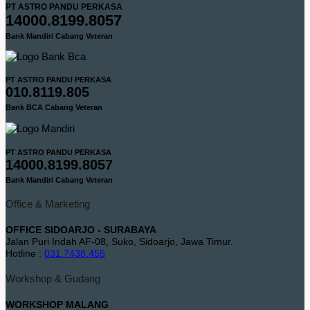
PT ASTRO PANDU PERKASA
14000.8199.8057
Bank Mandiri Cabang Veteran
PT ASTRO PANDU PERKASA
010.8119.805
Bank BCA Cabang Veteran
PT ASTRO PANDU PERKASA
14000.8199.8057
Bank Mandiri Cabang Veteran
Office & Marketing
OFFICE SIDOARJO - SURABAYA
Jalan Puri Indah AF-08, Suko, Sidoarjo, Jawa Timur.
Hotline :
031.7438.455
Workshop & Gudang
WORKSHOP MALANG