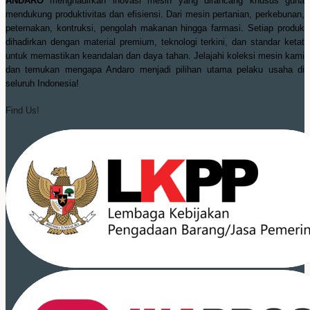
ANDARO
menghadirkan inovasi mesin yang dirancang khusus guna
mendukung produktivitas dan efisiensi. Dari mesin pertanian, perkebunan,
peternakan, kontruksi, pengolah makanan hingga farmasi. Setiap produk
dihadirkan dengan material premium, teknologi terkini, dan standar ketat
untuk memastikan keandalan dan daya tahan. Jelajahi koleksi mesin kami
dan temukan mengapa Andaro menjadi pilihan utama pelaku usaha di
seluruh Indonesia!
Find Us!