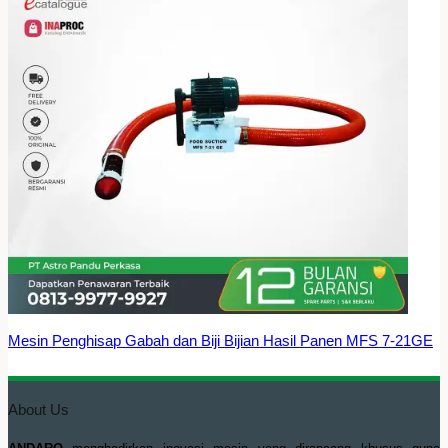
Mesin Penghisap Gabah dan Biji Bijian Hasil Panen MFS 7-21GE
About Us