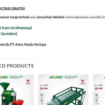
LTASI GRATIS!
waran harga terbaik
atau
konsultasi teknikal
untuk kebutuhan spesifik An
i Kami via WhatsApp
]
 Quotation
]
in By PT. Astro Pandu Perkasa
ED PRODUCTS