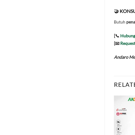
🤝 KONSU
Butuh
pena
[📞
Hubung
[📧
Request
Andaro Mes
RELAT