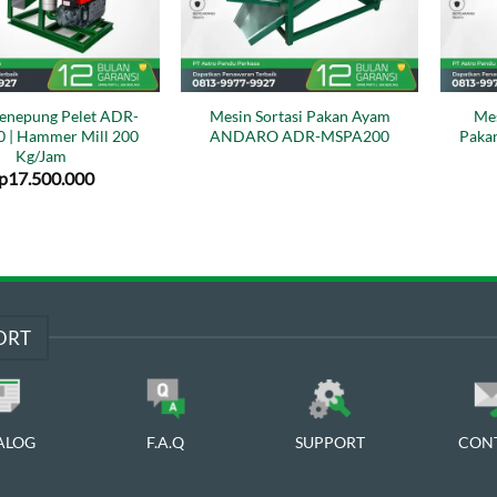
enepung Pelet ADR-
Mesin Sortasi Pakan Ayam
Me
| Hammer Mill 200
ANDARO ADR-MSPA200
Paka
Kg/Jam
p
17.500.000
ORT
ALOG
F.A.Q
SUPPORT
CON