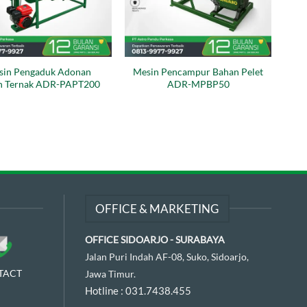
sin Pengaduk Adonan
Mesin Pencampur Bahan Pelet
n Ternak ADR-PAPT200
ADR-MPBP50
OFFICE & MARKETING
OFFICE SIDOARJO - SURABAYA
Jalan Puri Indah AF-08, Suko, Sidoarjo,
TACT
Jawa Timur.
Hotline :
031.7438.455