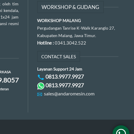
 oleh tim
WORKSHOP & GUDANG
i kendala,
 1x24 jam
WORKSHOP MALANG
ansi resmi
Pergudangan Tanrise K-Walk Karanglo 27,
Kabupaten Malang, Jawa Timur.
Hotline :
0341.3042.522
CONTACT SALES
Layanan Support 24 Jam
ERKASA
0813.9977.9927
9.8057
0813.9977.9927
eteran
sales@andaromesin.com