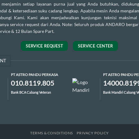
enjamin setiap layanan purna jual yang Anda butuhkan, didukung
andal & ketersediaan suku cadang lengkap. Apabila mesin Anda mengalam
ubungi Kami. Kami akan menjadwalkan kunjungan teknisi maksimal
danya service request dari Anda. Note: Seluruh produk ANDARO bergar
rvice & 12 Bulan Spare Part.
SERVICE REQUEST
SERVICE CENTER
ENT
PT ASTRO PANDU PERKASA
PT ASTRO PANDU P
010.8119.805
14000.819
Bank BCA Cabang Veteran
Bank Mandiri Cabang V
TERMS & CONDITIONS
PRIVACY POLICY