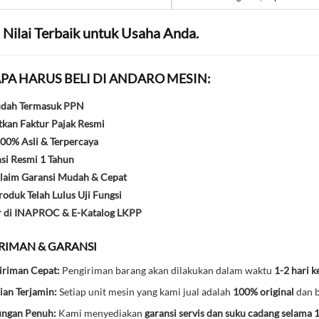
 Nilai Terbaik untuk Usaha Anda.
PA HARUS BELI DI ANDARO MESIN:
udah Termasuk PPN
kan Faktur Pajak Resmi
00% Asli & Terpercaya
si Resmi 1 Tahun
laim Garansi Mudah & Cepat
oduk Telah Lulus Uji Fungsi
r di INAPROC & E-Katalog LKPP
IRIMAN & GARANSI
iriman Cepat:
Pengiriman barang akan dilakukan dalam waktu
1-2 hari k
ian Terjamin:
Setiap unit mesin yang kami jual adalah
100% original
dan b
ungan Penuh:
Kami menyediakan
garansi servis dan suku cadang selama 