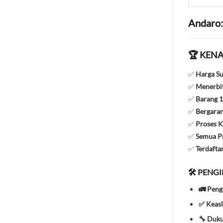
Andaro:
🏆 KENA
✅
Harga S
✅
Menerbit
✅
Barang 1
✅
Bergaran
✅
Proses K
✅
Semua Pr
✅
Terdafta
🛠️ PENG
🚛 Peng
✅ Keasl
🔧 Duk