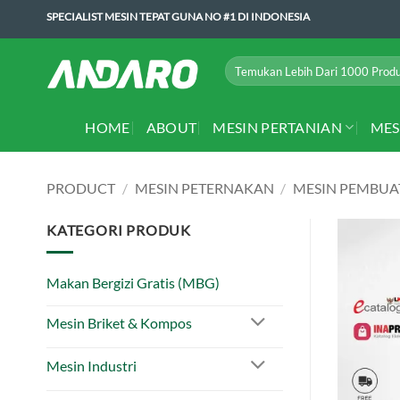
Skip
SPECIALIST MESIN TEPAT GUNA NO #1 DI INDONESIA
to
content
Search
for:
HOME
ABOUT
MESIN PERTANIAN
MES
PRODUCT
/
MESIN PETERNAKAN
/
MESIN PEMBUAT
KATEGORI PRODUK
Makan Bergizi Gratis (MBG)
Mesin Briket & Kompos
Mesin Industri