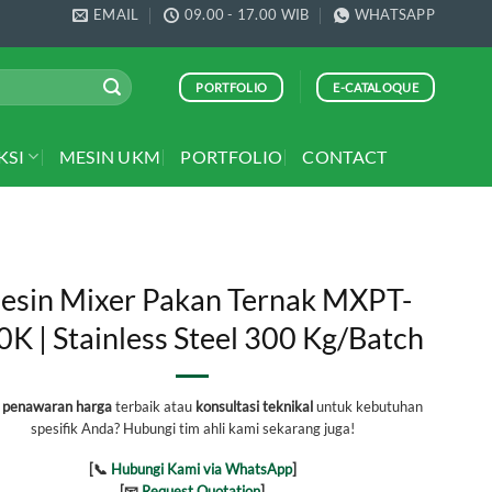
EMAIL
09.00 - 17.00 WIB
WHATSAPP
PORTFOLIO
E-CATALOQUE
KSI
MESIN UKM
PORTFOLIO
CONTACT
esin Mixer Pakan Ternak MXPT-
0K | Stainless Steel 300 Kg/Batch
h
penawaran harga
terbaik atau
konsultasi teknikal
untuk kebutuhan
spesifik Anda? Hubungi tim ahli kami sekarang juga!
[📞
Hubungi Kami via WhatsApp
]
[📧
Request Quotation
]