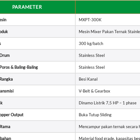
PARAMETER
sin
MXPT-300K
oduk
Mesin Mixer Pakan Ternak Stainle
s
300 kg/batch
 Drum
Stainless Steel
Poros & Baling-Baling
Stainless Steel
 Rangka
Besi Kanal
ransmisi
V-Belt & Gearbox
ak
Dinamo Listrik 7,5 HP – 1 phase
opper Output
Buka Tutup Sliding
 Utama
Mencampur pakan ternak secara h
mbahan
Material food grade, kapasitas be