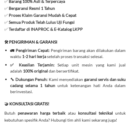
✅
Barang 100% Asli & Terpercaya
✅
Bergaransi Resmi 1 Tahun
✅
Proses Klaim Garansi Mudah & Cepat
✅
Semua Produk Telah Lulus Uji Fungsi
✅
Terdaftar di INAPROC & E-Katalog LKPP
🛠️ PENGIRIMAN & GARANSI
🚛 Pengiriman Cepat:
Pengiriman barang akan dilakukan dalam
waktu
1-2 hari kerja
setelah proses transaksi selesai.
✅ Keaslian Terjamin:
Setiap unit mesin yang kami jual
adalah
100% original
dan bersertifikat.
🔧 Dukungan Penuh:
Kami menyediakan
garansi servis dan suku
cadang selama 1 tahun
untuk ketenangan hati Anda dalam
berinvestasi.
🤝 KONSULTASI GRATIS!
Butuh
penawaran harga terbaik
atau
konsultasi teknikal
untuk
kebutuhan spesifik Anda? Hubungi tim ahli kami sekarang juga!