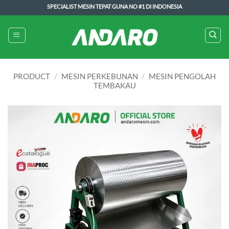
Skip
SPECIALIST MESIN TEPAT GUNA NO #1 DI INDONESIA
to
content
PRODUCT
/
MESIN PERKEBUNAN
/
MESIN PENGOLAH
TEMBAKAU