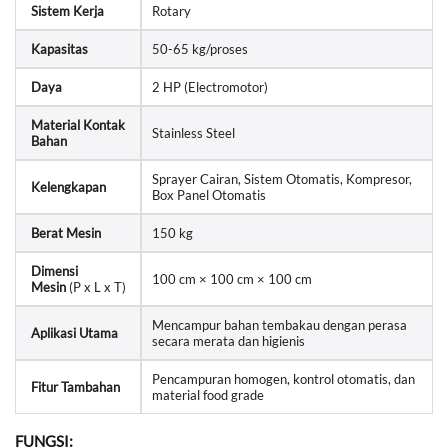
Sistem Kerja
Rotary
Kapasitas
50-65 kg/proses
Daya
2 HP (Electromotor)
Material Kontak
Stainless Steel
Bahan
Sprayer Cairan, Sistem Otomatis, Kompresor,
Kelengkapan
Box Panel Otomatis
Berat Mesin
150 kg
Dimensi
100 cm × 100 cm × 100 cm
Mesin
(P x L x T)
Mencampur bahan tembakau dengan perasa
Aplikasi Utama
secara merata dan higienis
Pencampuran homogen, kontrol otomatis, dan
Fitur Tambahan
material food grade
FUNGSI: