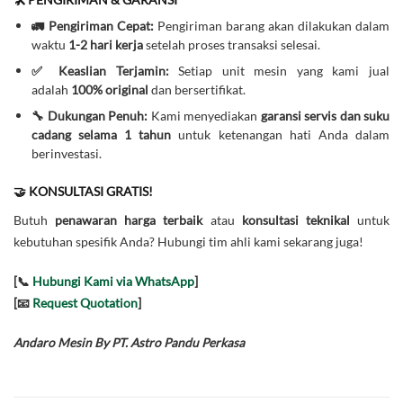
🚛 Pengiriman Cepat:
Pengiriman barang akan dilakukan dalam
waktu
1-2 hari kerja
setelah proses transaksi selesai.
✅ Keaslian Terjamin:
Setiap unit mesin yang kami jual
adalah
100% original
dan bersertifikat.
🔧 Dukungan Penuh:
Kami menyediakan
garansi servis dan suku
cadang selama 1 tahun
untuk ketenangan hati Anda dalam
berinvestasi.
🤝 KONSULTASI GRATIS!
Butuh
penawaran harga terbaik
atau
konsultasi teknikal
untuk
kebutuhan spesifik Anda? Hubungi tim ahli kami sekarang juga!
[📞
Hubungi Kami via WhatsApp
]
[📧
Request Quotation
]
Andaro Mesin By PT. Astro Pandu Perkasa