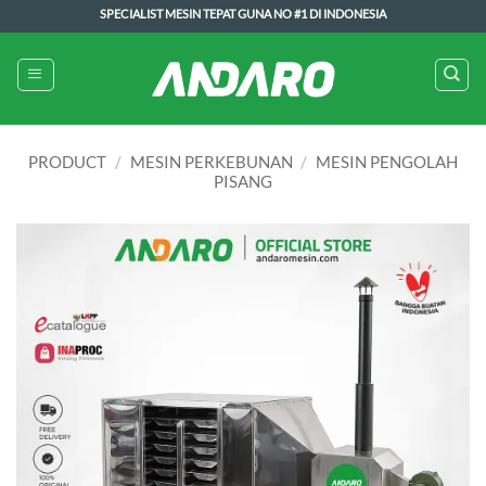
Skip
SPECIALIST MESIN TEPAT GUNA NO #1 DI INDONESIA
to
content
PRODUCT
/
MESIN PERKEBUNAN
/
MESIN PENGOLAH
PISANG