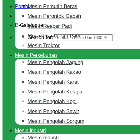
Mesin Pemutih Beras
Portfolio
Mesin Perontok Gabah
E-Cataloque
Mesin Reaper Padi
Mesin Pembersih Padi
Search for:
Mesin Traktor
Mesin Perkebunan
Mesin Pengolah Jagung
Mesin Pengolah Kakao
Mesin Pengolah Karet
Mesin Pengolah Kelapa
Mesin Pengolah Kopi
Mesin Pengolah Sawit
Mesin Pengolah Sorgum
Mesin Industri
Mesin Industri