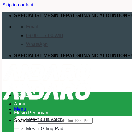
Skip to content
SPECIALIST MESIN TEPAT GUNA NO #1 DI INDONE
Email
09.00 - 17.00 WIB
WhatsApp
SPECIALIST MESIN TEPAT GUNA NO #1 DI INDONE
HOME
About
Menu
Mesin Pertanian
Mesin Cultivator
Search for:
Mesin Giling Padi