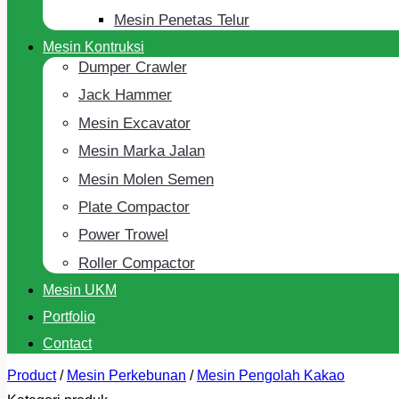
Mesin Penetas Telur
Mesin Kontruksi
Dumper Crawler
Jack Hammer
Mesin Excavator
Mesin Marka Jalan
Mesin Molen Semen
Plate Compactor
Power Trowel
Roller Compactor
Mesin UKM
Portfolio
Contact
Product
/
Mesin Perkebunan
/
Mesin Pengolah Kakao