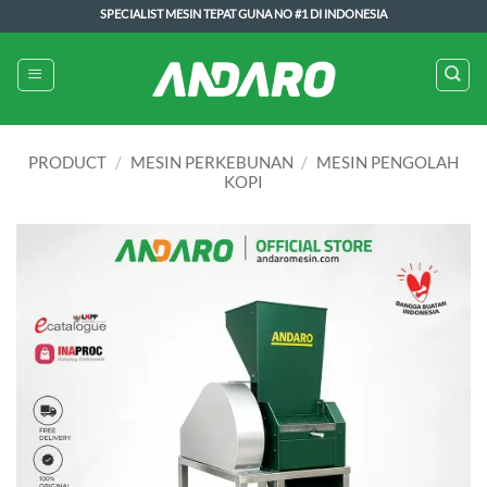
Skip
SPECIALIST MESIN TEPAT GUNA NO #1 DI INDONESIA
to
content
PRODUCT
/
MESIN PERKEBUNAN
/
MESIN PENGOLAH
KOPI