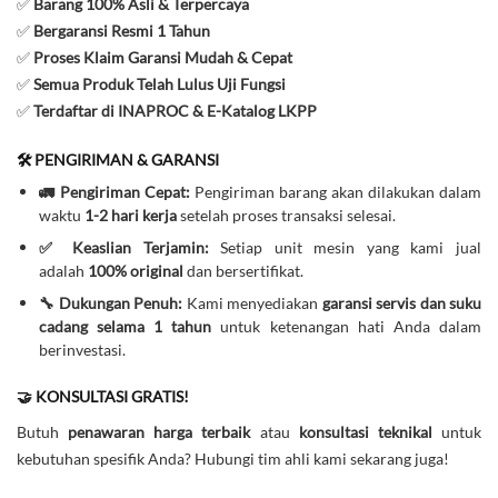
✅
Barang 100% Asli & Terpercaya
✅
Bergaransi Resmi 1 Tahun
✅
Proses Klaim Garansi Mudah & Cepat
✅
Semua Produk Telah Lulus Uji Fungsi
✅
Terdaftar di INAPROC & E-Katalog LKPP
🛠️ PENGIRIMAN & GARANSI
🚛 Pengiriman Cepat:
Pengiriman barang akan dilakukan dalam
waktu
1-2 hari kerja
setelah proses transaksi selesai.
✅ Keaslian Terjamin:
Setiap unit mesin yang kami jual
adalah
100% original
dan bersertifikat.
🔧 Dukungan Penuh:
Kami menyediakan
garansi servis dan suku
cadang selama 1 tahun
untuk ketenangan hati Anda dalam
berinvestasi.
🤝 KONSULTASI GRATIS!
Butuh
penawaran harga terbaik
atau
konsultasi teknikal
untuk
kebutuhan spesifik Anda? Hubungi tim ahli kami sekarang juga!