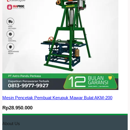
Mesin Pencetak Pembuat Kerupuk Mawar Bulat AKM-200
Rp
28.950.000
About Us