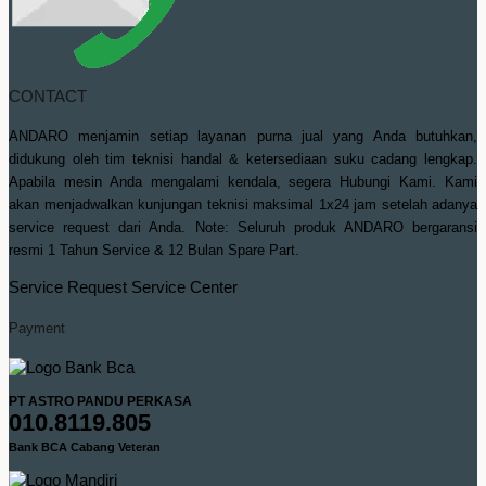
CONTACT
ANDARO menjamin setiap layanan purna jual yang Anda butuhkan,
didukung oleh tim teknisi handal & ketersediaan suku cadang lengkap.
Apabila mesin Anda mengalami kendala, segera Hubungi Kami. Kami
akan menjadwalkan kunjungan teknisi maksimal 1x24 jam setelah adanya
service request dari Anda. Note: Seluruh produk ANDARO bergaransi
resmi 1 Tahun Service & 12 Bulan Spare Part.
Service Request
Service Center
Payment
PT ASTRO PANDU PERKASA
010.8119.805
Bank BCA Cabang Veteran