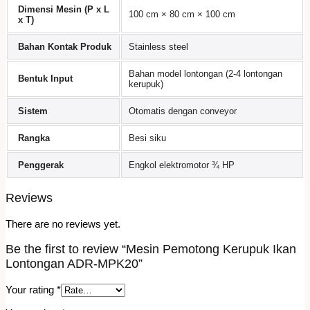
Dimensi Mesin (P x L
100 cm × 80 cm × 100 cm
x T)
Bahan Kontak Produk
Stainless steel
Bahan model lontongan (2-4 lontongan
Bentuk Input
kerupuk)
Sistem
Otomatis dengan conveyor
Rangka
Besi siku
Penggerak
Engkol elektromotor ¾ HP
Reviews
There are no reviews yet.
Be the first to review “Mesin Pemotong Kerupuk Ikan
Lontongan ADR-MPK20”
Your rating
*