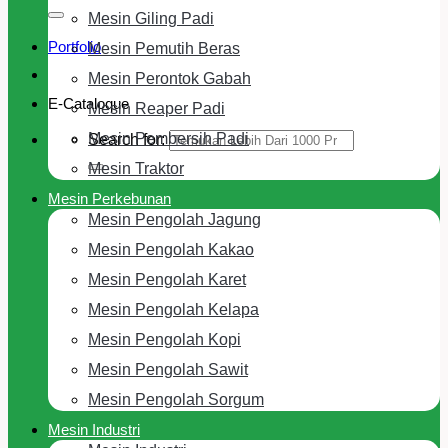
Mesin Giling Padi
Portfolio
Mesin Pemutih Beras
Mesin Perontok Gabah
E-Cataloque
Mesin Reaper Padi
Mesin Pembersih Padi
Search for:
Mesin Traktor
Mesin Perkebunan
Mesin Pengolah Jagung
Mesin Pengolah Kakao
Mesin Pengolah Karet
Mesin Pengolah Kelapa
Mesin Pengolah Kopi
Mesin Pengolah Sawit
Mesin Pengolah Sorgum
Mesin Industri