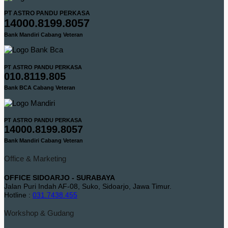
PT ASTRO PANDU PERKASA
14000.8199.8057
Bank Mandiri Cabang Veteran
PT ASTRO PANDU PERKASA
010.8119.805
Bank BCA Cabang Veteran
PT ASTRO PANDU PERKASA
14000.8199.8057
Bank Mandiri Cabang Veteran
Office & Marketing
OFFICE SIDOARJO - SURABAYA
Jalan Puri Indah AF-08, Suko, Sidoarjo, Jawa Timur.
Hotline :
031.7438.455
Workshop & Gudang