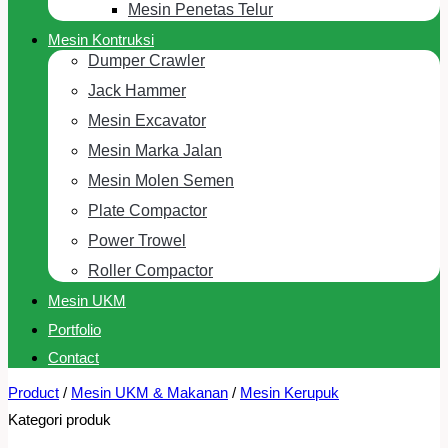
Mesin Penetas Telur
Mesin Kontruksi
Dumper Crawler
Jack Hammer
Mesin Excavator
Mesin Marka Jalan
Mesin Molen Semen
Plate Compactor
Power Trowel
Roller Compactor
Mesin UKM
Portfolio
Contact
Product
/
Mesin UKM & Makanan
/
Mesin Kerupuk
Kategori produk