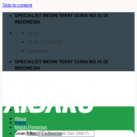
Skip to content
SPECIALIST MESIN TEPAT GUNA NO #1 DI
INDONESIA
Email
09.00 - 17.00 WIB
WhatsApp
SPECIALIST MESIN TEPAT GUNA NO #1 DI
INDONESIA
HOME
About
Menu
Mesin Pertanian
Search for:
Mesin Cultivator