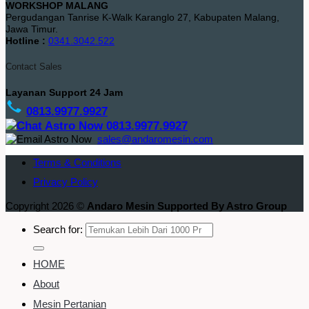
WORKSHOP MALANG
Pergudangan Tanrise K-Walk Karanglo 27, Kabupaten Malang,
Jawa Timur.
Hotline :
0341.3042.522
Contact Sales
Layanan Support 24 Jam
0813.9977.9927
0813.9977.9927
sales@andaromesin.com
Terms & Conditions
Privacy Policy
Copyright 2026 ©
Andaro Mesin Supported By Astro Group
Search for:
HOME
About
Mesin Pertanian