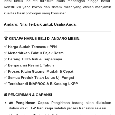
ideal untuk industri furniture skala menengah hingga besar.
Konstruksi yang kokoh dan sistem roller yang efisien menjamin
kualitas hasil potongan yang konsisten.
Andaro: Nilai Terbaik untuk Usaha Anda.
🏆 KENAPA HARUS BELI DI ANDARO MESIN:
✅
Harga Sudah Termasuk PPN
✅
Menerbitkan Faktur Pajak Resmi
✅
Barang 100% Asli & Terpercaya
✅
Bergaransi Resmi 1 Tahun
✅
Proses Klaim Garansi Mudah & Cepat
✅
Semua Produk Telah Lulus Uji Fungsi
✅
Terdaftar di INAPROC & E-Katalog LKPP
🛠️ PENGIRIMAN & GARANSI
🚛 Pengiriman Cepat:
Pengiriman barang akan dilakukan
dalam waktu
1-2 hari kerja
setelah proses transaksi selesai.