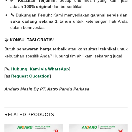
✅ Keaslian Terjamin:
Setiap unit mesin yang kami jual
adalah
100% original
dan bersertifikat.
🔧 Dukungan Penuh:
Kami menyediakan
garansi servis dan
suku cadang selama 1 tahun
untuk ketenangan hati Anda
dalam berinvestasi.
🤝 KONSULTASI GRATIS!
Butuh
penawaran harga terbaik
atau
konsultasi teknikal
untuk
kebutuhan spesifik Anda? Hubungi tim ahli kami sekarang juga!
[📞
Hubungi Kami via WhatsApp
]
[📧
Request Quotation
]
Andaro Mesin By PT. Astro Pandu Perkasa
RELATED PRODUCTS