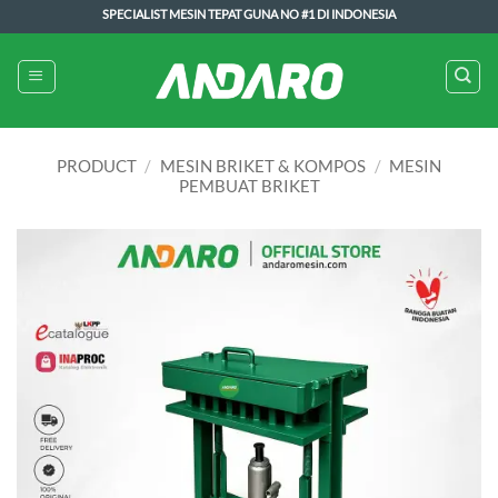
Skip
SPECIALIST MESIN TEPAT GUNA NO #1 DI INDONESIA
to
content
PRODUCT
/
MESIN BRIKET & KOMPOS
/
MESIN
PEMBUAT BRIKET