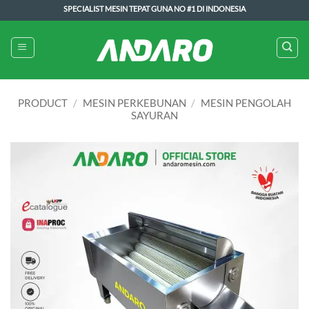
Skip
SPECIALIST MESIN TEPAT GUNA NO #1 DI INDONESIA
to
content
PRODUCT
/
MESIN PERKEBUNAN
/
MESIN PENGOLAH
SAYURAN