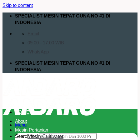
Skip to content
SPECIALIST MESIN TEPAT GUNA NO #1 DI
INDONESIA
Email
09.00 - 17.00 WIB
WhatsApp
SPECIALIST MESIN TEPAT GUNA NO #1 DI
INDONESIA
HOME
About
Menu
Mesin Pertanian
Search for:
Mesin Cultivator