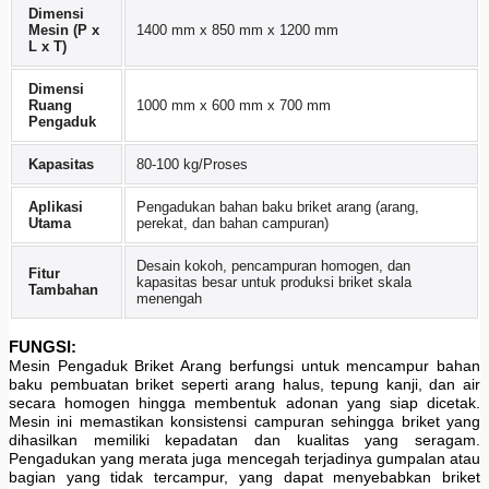
Dimensi
Mesin (P x
1400 mm x 850 mm x 1200 mm
L x T)
Dimensi
Ruang
1000 mm x 600 mm x 700 mm
Pengaduk
Kapasitas
80-100 kg/Proses
Aplikasi
Pengadukan bahan baku briket arang (arang,
Utama
perekat, dan bahan campuran)
Desain kokoh, pencampuran homogen, dan
Fitur
kapasitas besar untuk produksi briket skala
Tambahan
menengah
FUNGSI:
Mesin Pengaduk Briket Arang berfungsi untuk mencampur bahan
baku pembuatan briket seperti arang halus, tepung kanji, dan air
secara homogen hingga membentuk adonan yang siap dicetak.
Mesin ini memastikan konsistensi campuran sehingga briket yang
dihasilkan memiliki kepadatan dan kualitas yang seragam.
Pengadukan yang merata juga mencegah terjadinya gumpalan atau
bagian yang tidak tercampur, yang dapat menyebabkan briket