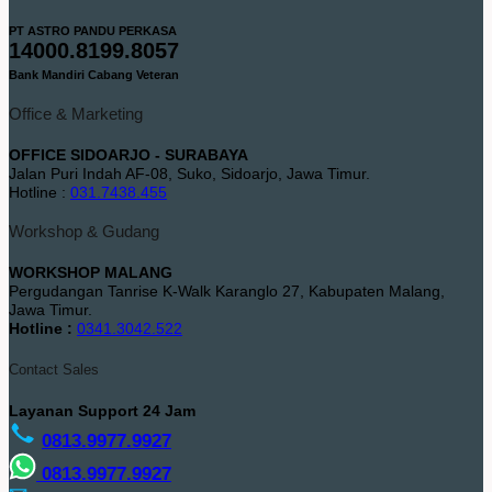
PT ASTRO PANDU PERKASA
14000.8199.8057
Bank Mandiri Cabang Veteran
Office & Marketing
OFFICE SIDOARJO - SURABAYA
Jalan Puri Indah AF-08, Suko, Sidoarjo, Jawa Timur.
Hotline :
031.7438.455
Workshop & Gudang
WORKSHOP MALANG
Pergudangan Tanrise K-Walk Karanglo 27, Kabupaten Malang,
Jawa Timur.
Hotline :
0341.3042.522
Contact Sales
Layanan Support 24 Jam
0813.9977.9927
0813.9977.9927