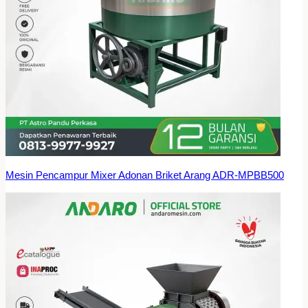
Mesin Pencampur Mixer Adonan Briket Arang ADR-MPBB500