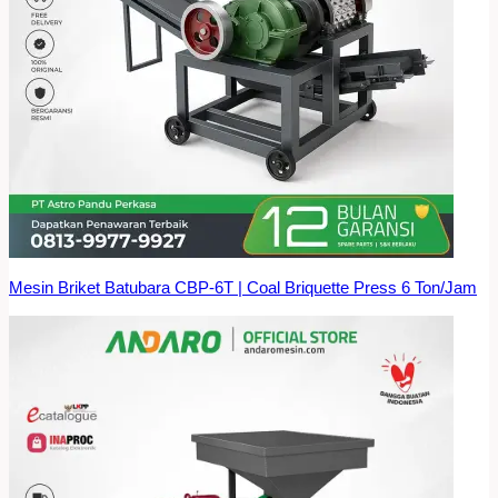
Mesin Briket Batubara CBP-6T | Coal Briquette Press 6 Ton/Jam