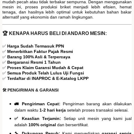
mudah pecah atau tidak terbakar sempurna. Dengan menggunakan
mesin ini, proses produksi briket menjadi lebih efisien, hemat
tenaga, dan hasilnya lebih optimal untuk kebutuhan bahan bakar
alternatif yang ekonomis dan ramah lingkungan.
🏆 KENAPA HARUS BELI DI ANDARO MESIN:
✅
Harga Sudah Termasuk PPN
✅
Menerbitkan Faktur Pajak Resmi
✅
Barang 100% Asli & Terpercaya
✅
Bergaransi Resmi 1 Tahun
✅
Proses Klaim Garansi Mudah & Cepat
✅
Semua Produk Telah Lulus Uji Fungsi
✅
Terdaftar di INAPROC & E-Katalog LKPP
🛠️ PENGIRIMAN & GARANSI
🚛 Pengiriman Cepat:
Pengiriman barang akan dilakukan
dalam waktu
1-2 hari kerja
setelah proses transaksi selesai.
✅ Keaslian Terjamin:
Setiap unit mesin yang kami jual
adalah
100% original
dan bersertifikat.
🔧 Dukungan Penuh:
Kami menyediakan
garansi servis