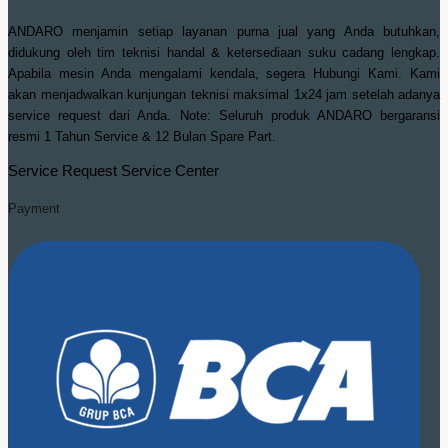
ANDARO menjamin setiap layanan purna jual yang Anda butuhkan,
didukung oleh tim teknisi handal & ketersediaan suku cadang lengkap.
Apabila mesin Anda mengalami kendala, segera Hubungi Kami. Kami
akan menjadwalkan kunjungan teknisi maksimal 1x24 jam setelah adanya
service request dari Anda. Note: Seluruh produk ANDARO bergaransi
resmi 1 Tahun Service & 12 Bulan Spare Part.
Service Request
Service Center
Payment