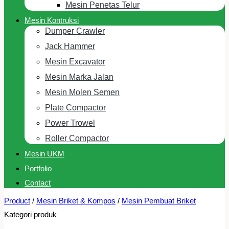
Mesin Penetas Telur
Mesin Kontruksi
Dumper Crawler
Jack Hammer
Mesin Excavator
Mesin Marka Jalan
Mesin Molen Semen
Plate Compactor
Power Trowel
Roller Compactor
Mesin UKM
Portfolio
Contact
Product
/
Mesin Briket & Kompos
/
Mesin Pembuat Briket
Kategori produk