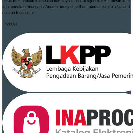
untuk memastikan keandalan dan daya tahan. Jelajahi koleksi mesin kami
dan temukan mengapa Andaro menjadi pilihan utama pelaku usaha di
seluruh Indonesia!
Find Us!