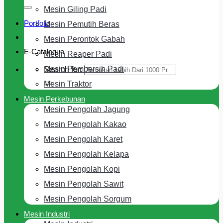
Mesin Giling Padi
Portfolio
Mesin Pemutih Beras
Mesin Perontok Gabah
E-Cataloque
Mesin Reaper Padi
Mesin Pembersih Padi
Search for:
Mesin Traktor
Mesin Perkebunan
Mesin Pengolah Jagung
Mesin Pengolah Kakao
Mesin Pengolah Karet
Mesin Pengolah Kelapa
Mesin Pengolah Kopi
Mesin Pengolah Sawit
Mesin Pengolah Sorgum
Mesin Industri