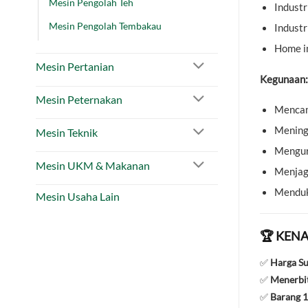
Mesin Pengolah Teh
Industr
Mesin Pengolah Tembakau
Industr
Home i
Mesin Pertanian
Kegunaan:
Mesin Peternakan
Mencam
Meningk
Mesin Teknik
Mengur
Mesin UKM & Makanan
Menjag
Menduku
Mesin Usaha Lain
🏆 KENA
✅
Harga S
✅
Menerbit
✅
Barang 1