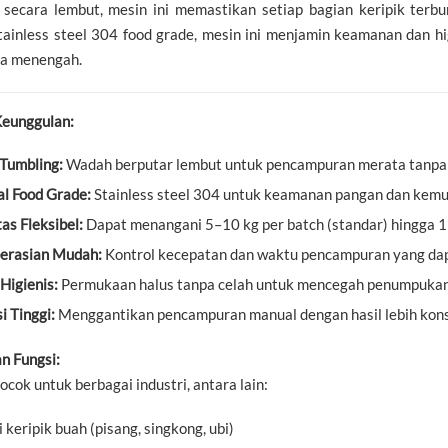
secara lembut, mesin ini memastikan setiap bagian keripik terbu
tainless steel 304 food grade, mesin ini menjamin keamanan dan hi
ga menengah.
Keunggulan:
Tumbling:
Wadah berputar lembut untuk pencampuran merata tanpa 
l Food Grade:
Stainless steel 304 untuk keamanan pangan dan kem
as Fleksibel:
Dapat menangani 5–10 kg per batch (standar) hingga 
erasian Mudah:
Kontrol kecepatan dan waktu pencampuran yang dap
Higienis:
Permukaan halus tanpa celah untuk mencegah penumpukan
i Tinggi:
Menggantikan pencampuran manual dengan hasil lebih kon
an Fungsi:
cocok untuk berbagai industri, antara lain:
i keripik buah (pisang, singkong, ubi)