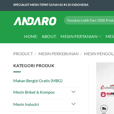
Skip
SPECIALIST MESIN TEPAT GUNA NO #1 DI INDONESIA
to
content
Search
for:
HOME
ABOUT
MESIN PERTANIAN
MES
PRODUCT
/
MESIN PERKEBUNAN
/
MESIN PENGOL
KATEGORI PRODUK
Makan Bergizi Gratis (MBG)
Mesin Briket & Kompos
Mesin Industri