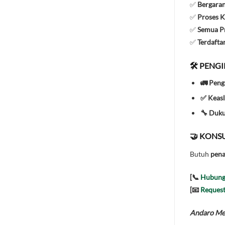
✅
Bergaran
✅
Proses K
✅
Semua Pr
✅
Terdafta
🛠️ PENG
🚛 Peng
✅ Keasl
🔧 Duk
🤝 KONSU
Butuh
pena
[📞
Hubung
[📧
Request
Andaro Mes