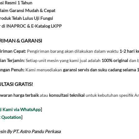
si Resmi 1 Tahun
laim Garansi Mudah & Cepat
oduk Telah Lulus Uji Fungsi
r di INAPROC & E-Katalog LKPP
IRIMAN & GARANSI
iriman Cepat:
Pengiriman barang akan dilakukan dalam waktu
1-2 hari k
ian Terjamin:
Setiap unit mesin yang kami jual adalah
100% original
dan b
ungan Penuh:
Kami menyediakan
garansi servis dan suku cadang selama 
LTASI GRATIS!
waran harga terbaik
atau
konsultasi teknikal
untuk kebutuhan spesifik An
i Kami via WhatsApp
]
 Quotation
]
in By PT. Astro Pandu Perkasa