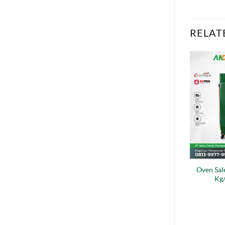
RELAT
Oven Sal
Kg