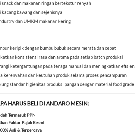
i snack dan makanan ringan bertekstur renyah
i kacang bawang dan sejenisnya
ndustry dan UMKM makanan kering
pur keripik dengan bumbu bubuk secara merata dan cepat
atkan konsistensi rasa dan aroma pada setiap batch produksi
angi ketergantungan pada tenaga manual dan meningkatkan efisien
a kerenyahan dan keutuhan produk selama proses pencampuran
ng standar higienitas produksi pangan dengan material food grade
PA HARUS BELI DI ANDARO MESIN:
udah Termasuk PPN
kan Faktur Pajak Resmi
00% Asli & Terpercaya