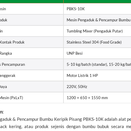
sin
PBKS-10K
oduk
Mesin Pengaduk & Pencampur Bumbu K
in
Tumbling Mixer (Pengaduk Putar)
 Kontak Produk
Stainless Steel 304 (Food Grade)
 Rangka
UNP Besi
s Pencampuran
5-10 kg/batch (standar), 15-20 kg/ba
enggerak
Motor Listrik 1 HP
Daya
220V, 50Hz
Mesin (PxLxT)
1200 × 650 × 1550 mm
n:
gaduk & Pencampur Bumbu Keripik Pisang PBKS-10K adalah alat p
snack kering, atau produk sejenis dengan bumbu bubuk secara 