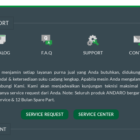
ORT
ALOG
F.A.Q
SUPPORT
CON
enjamin setiap layanan purna jual yang Anda butuhkan, didukung
andal & ketersediaan suku cadang lengkap. Apabila mesin Anda mengalam
ubungi Kami. Kami akan menjadwalkan kunjungan teknisi maksimal
danya service request dari Anda. Note: Seluruh produk ANDARO bergar
rvice & 12 Bulan Spare Part.
SERVICE REQUEST
SERVICE CENTER
ENT