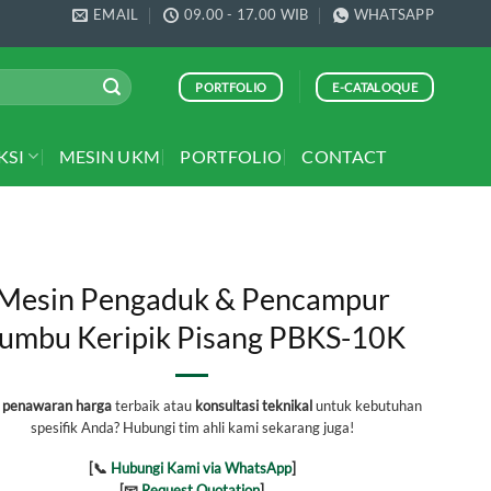
EMAIL
09.00 - 17.00 WIB
WHATSAPP
PORTFOLIO
E-CATALOQUE
KSI
MESIN UKM
PORTFOLIO
CONTACT
Mesin Pengaduk & Pencampur
umbu Keripik Pisang PBKS-10K
h
penawaran harga
terbaik atau
konsultasi teknikal
untuk kebutuhan
spesifik Anda? Hubungi tim ahli kami sekarang juga!
[📞
Hubungi Kami via WhatsApp
]
[📧
Request Quotation
]