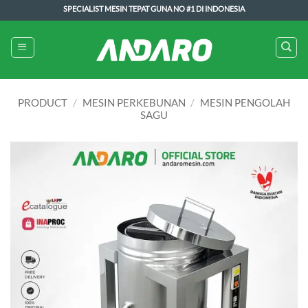
Skip
SPECIALIST MESIN TEPAT GUNA NO #1 DI INDONESIA
to
content
PRODUCT
/
MESIN PERKEBUNAN
/
MESIN PENGOLAH
SAGU