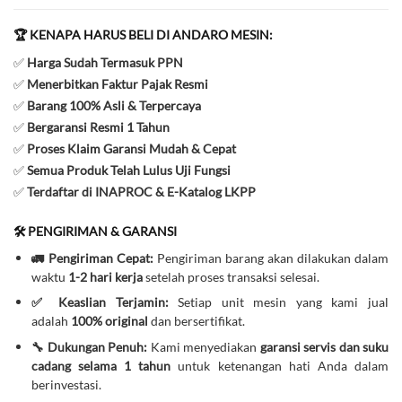
🏆 KENAPA HARUS BELI DI ANDARO MESIN:
✅
Harga Sudah Termasuk PPN
✅
Menerbitkan Faktur Pajak Resmi
✅
Barang 100% Asli & Terpercaya
✅
Bergaransi Resmi 1 Tahun
✅
Proses Klaim Garansi Mudah & Cepat
✅
Semua Produk Telah Lulus Uji Fungsi
✅
Terdaftar di INAPROC & E-Katalog LKPP
🛠️ PENGIRIMAN & GARANSI
🚛 Pengiriman Cepat:
Pengiriman barang akan dilakukan dalam
waktu
1-2 hari kerja
setelah proses transaksi selesai.
✅ Keaslian Terjamin:
Setiap unit mesin yang kami jual
adalah
100% original
dan bersertifikat.
🔧 Dukungan Penuh:
Kami menyediakan
garansi servis dan suku
cadang selama 1 tahun
untuk ketenangan hati Anda dalam
berinvestasi.