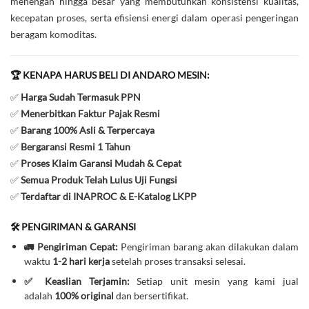
menengah hingga besar yang membutuhkan konsistensi kualitas,
kecepatan proses, serta efisiensi energi dalam operasi pengeringan
beragam komoditas.
🏆 KENAPA HARUS BELI DI ANDARO MESIN:
✅
Harga Sudah Termasuk PPN
✅
Menerbitkan Faktur Pajak Resmi
✅
Barang 100% Asli & Terpercaya
✅
Bergaransi Resmi 1 Tahun
✅
Proses Klaim Garansi Mudah & Cepat
✅
Semua Produk Telah Lulus Uji Fungsi
✅
Terdaftar di INAPROC & E-Katalog LKPP
🛠️ PENGIRIMAN & GARANSI
🚛 Pengiriman Cepat:
Pengiriman barang akan dilakukan dalam
waktu
1-2 hari kerja
setelah proses transaksi selesai.
✅ Keaslian Terjamin:
Setiap unit mesin yang kami jual
adalah
100% original
dan bersertifikat.