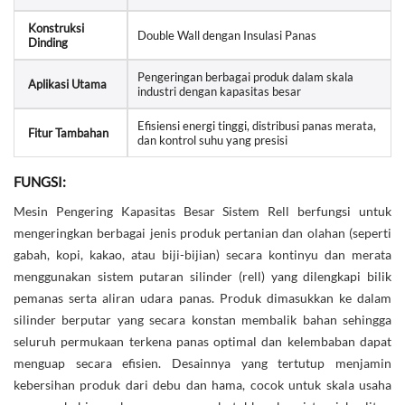
Konstruksi
Double Wall dengan Insulasi Panas
Dinding
Pengeringan berbagai produk dalam skala
Aplikasi Utama
industri dengan kapasitas besar
Efisiensi energi tinggi, distribusi panas merata,
Fitur Tambahan
dan kontrol suhu yang presisi
FUNGSI:
Mesin Pengering Kapasitas Besar Sistem Rell berfungsi untuk
mengeringkan berbagai jenis produk pertanian dan olahan (seperti
gabah, kopi, kakao, atau biji-bijian) secara kontinyu dan merata
menggunakan sistem putaran silinder (rell) yang dilengkapi bilik
pemanas serta aliran udara panas. Produk dimasukkan ke dalam
silinder berputar yang secara konstan membalik bahan sehingga
seluruh permukaan terkena panas optimal dan kelembaban dapat
menguap secara efisien. Desainnya yang tertutup menjamin
kebersihan produk dari debu dan hama, cocok untuk skala usaha