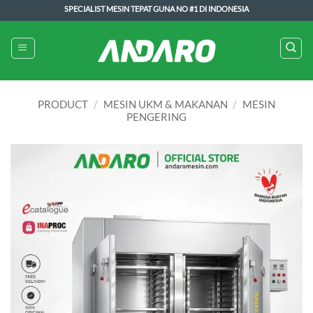
Skip
SPECIALIST MESIN TEPAT GUNA NO #1 DI INDONESIA
to
content
PRODUCT
/
MESIN UKM & MAKANAN
/
MESIN
PENGERING