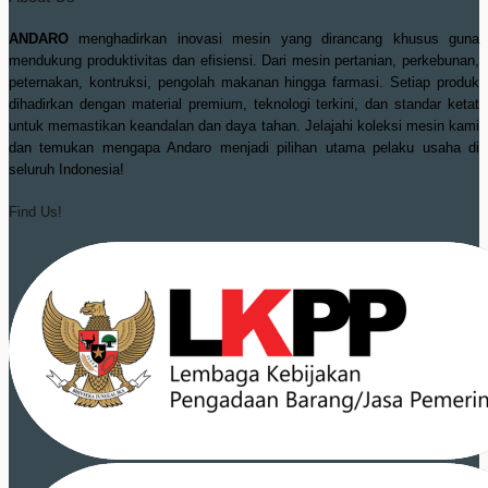
ANDARO
menghadirkan inovasi mesin yang dirancang khusus guna
mendukung produktivitas dan efisiensi. Dari mesin pertanian, perkebunan,
peternakan, kontruksi, pengolah makanan hingga farmasi. Setiap produk
dihadirkan dengan material premium, teknologi terkini, dan standar ketat
untuk memastikan keandalan dan daya tahan. Jelajahi koleksi mesin kami
dan temukan mengapa Andaro menjadi pilihan utama pelaku usaha di
seluruh Indonesia!
Find Us!