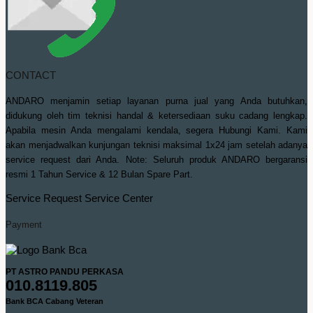
CONTACT
ANDARO menjamin setiap layanan purna jual yang Anda butuhkan,
didukung oleh tim teknisi handal & ketersediaan suku cadang lengkap.
Apabila mesin Anda mengalami kendala, segera Hubungi Kami. Kami
akan menjadwalkan kunjungan teknisi maksimal 1x24 jam setelah adanya
service request dari Anda. Note: Seluruh produk ANDARO bergaransi
resmi 1 Tahun Service & 12 Bulan Spare Part.
Service Request
Service Center
Payment
PT ASTRO PANDU PERKASA
010.8119.805
Bank BCA Cabang Veteran