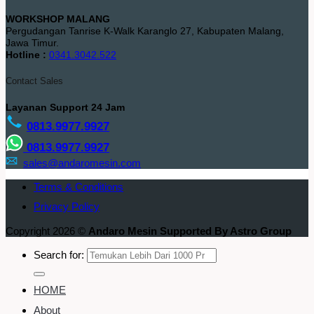
WORKSHOP MALANG
Pergudangan Tanrise K-Walk Karanglo 27, Kabupaten Malang,
Jawa Timur.
Hotline :
0341.3042.522
Contact Sales
Layanan Support 24 Jam
0813.9977.9927
0813.9977.9927
sales@andaromesin.com
Terms & Conditions
Privacy Policy
Copyright 2026 ©
Andaro Mesin Supported By Astro Group
Search for:
HOME
About