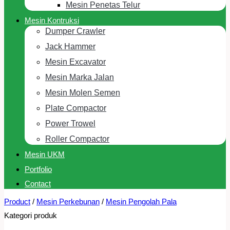
Mesin Penetas Telur
Mesin Kontruksi
Dumper Crawler
Jack Hammer
Mesin Excavator
Mesin Marka Jalan
Mesin Molen Semen
Plate Compactor
Power Trowel
Roller Compactor
Mesin UKM
Portfolio
Contact
Product
/
Mesin Perkebunan
/
Mesin Pengolah Pala
Kategori produk