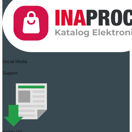
Social Media
Support