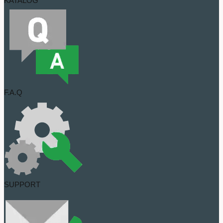
KATALOG
F.A.Q
SUPPORT