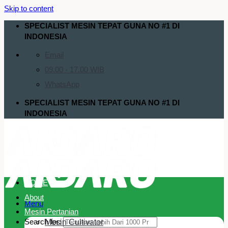
Skip to content
SPECIALIST MESIN TEPAT GUNA NO #1 DI
INDONESIA
Email
09.00 - 17.00 WIB
WhatsApp
SPECIALIST MESIN TEPAT GUNA NO #1 DI
INDONESIA
HOME
About
Menu
Mesin Pertanian
Search for:
Mesin Cultivator