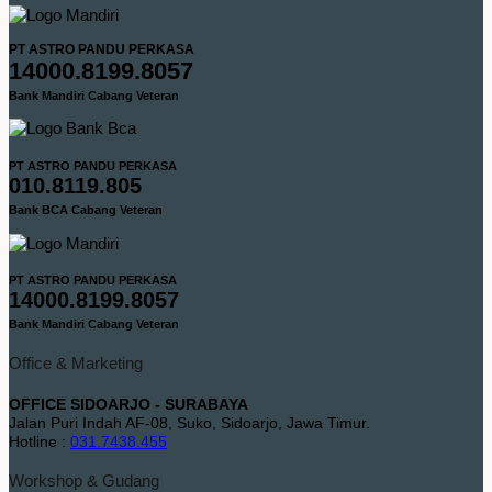
PT ASTRO PANDU PERKASA
14000.8199.8057
Bank Mandiri Cabang Veteran
PT ASTRO PANDU PERKASA
010.8119.805
Bank BCA Cabang Veteran
PT ASTRO PANDU PERKASA
14000.8199.8057
Bank Mandiri Cabang Veteran
Office & Marketing
OFFICE SIDOARJO - SURABAYA
Jalan Puri Indah AF-08, Suko, Sidoarjo, Jawa Timur.
Hotline :
031.7438.455
Workshop & Gudang