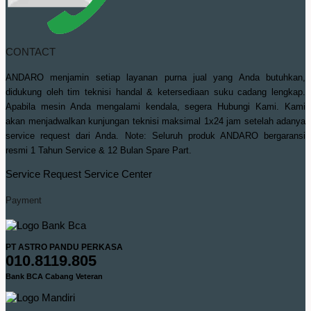
CONTACT
ANDARO menjamin setiap layanan purna jual yang Anda butuhkan,
didukung oleh tim teknisi handal & ketersediaan suku cadang lengkap.
Apabila mesin Anda mengalami kendala, segera Hubungi Kami. Kami
akan menjadwalkan kunjungan teknisi maksimal 1x24 jam setelah adanya
service request dari Anda. Note: Seluruh produk ANDARO bergaransi
resmi 1 Tahun Service & 12 Bulan Spare Part.
Service Request
Service Center
Payment
PT ASTRO PANDU PERKASA
010.8119.805
Bank BCA Cabang Veteran