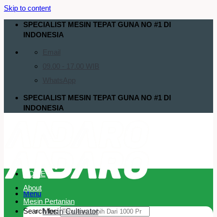
Skip to content
SPECIALIST MESIN TEPAT GUNA NO #1 DI
INDONESIA
Email
09.00 - 17.00 WIB
WhatsApp
SPECIALIST MESIN TEPAT GUNA NO #1 DI
INDONESIA
HOME
About
Menu
Mesin Pertanian
Search for:
Mesin Cultivator