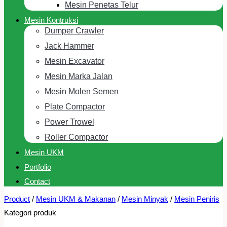
Mesin Penetas Telur
Mesin Kontruksi
Dumper Crawler
Jack Hammer
Mesin Excavator
Mesin Marka Jalan
Mesin Molen Semen
Plate Compactor
Power Trowel
Roller Compactor
Mesin UKM
Portfolio
Contact
Product
/
Mesin UKM & Makanan
/
Mesin Minyak
/
Mesin Peniris
Kategori produk