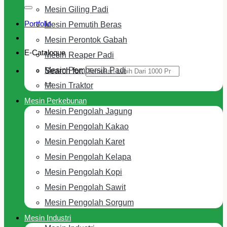
Mesin Giling Padi
Portfolio
Mesin Pemutih Beras
Mesin Perontok Gabah
E-Cataloque
Mesin Reaper Padi
Mesin Pembersih Padi
Search for:
Mesin Traktor
Mesin Perkebunan
Mesin Pengolah Jagung
Mesin Pengolah Kakao
Mesin Pengolah Karet
Mesin Pengolah Kelapa
Mesin Pengolah Kopi
Mesin Pengolah Sawit
Mesin Pengolah Sorgum
Mesin Industri