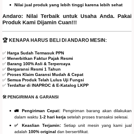
Nilai jual produk yang lebih tinggi karena lebih sehat
Andaro: Nilai Terbaik untuk Usaha Anda. Pakai
Produk Kami Dijamin Cuan!!!
🏆 KENAPA HARUS BELI DI ANDARO MESIN:
✅
Harga Sudah Termasuk PPN
✅
Menerbitkan Faktur Pajak Resmi
✅
Barang 100% Asli & Terpercaya
✅
Bergaransi Resmi 1 Tahun
✅
Proses Klaim Garansi Mudah & Cepat
✅
Semua Produk Telah Lulus Uji Fungsi
✅
Terdaftar di INAPROC & E-Katalog LKPP
🛠️ PENGIRIMAN & GARANSI
🚛 Pengiriman Cepat:
Pengiriman barang akan dilakukan
dalam waktu
1-2 hari kerja
setelah proses transaksi selesai.
✅ Keaslian Terjamin:
Setiap unit mesin yang kami jual
adalah
100% original
dan bersertifikat.