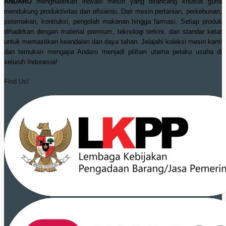
ANDARO
menghadirkan inovasi mesin yang dirancang khusus guna
mendukung produktivitas dan efisiensi. Dari mesin pertanian, perkebunan,
peternakan, kontruksi, pengolah makanan hingga farmasi. Setiap produk
dihadirkan dengan material premium, teknologi terkini, dan standar ketat
untuk memastikan keandalan dan daya tahan. Jelajahi koleksi mesin kami
dan temukan mengapa Andaro menjadi pilihan utama pelaku usaha di
seluruh Indonesia!
Find Us!