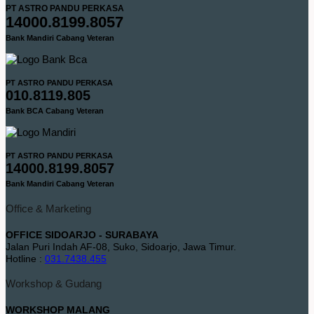
PT ASTRO PANDU PERKASA
14000.8199.8057
Bank Mandiri Cabang Veteran
PT ASTRO PANDU PERKASA
010.8119.805
Bank BCA Cabang Veteran
PT ASTRO PANDU PERKASA
14000.8199.8057
Bank Mandiri Cabang Veteran
Office & Marketing
OFFICE SIDOARJO - SURABAYA
Jalan Puri Indah AF-08, Suko, Sidoarjo, Jawa Timur.
Hotline :
031.7438.455
Workshop & Gudang
WORKSHOP MALANG