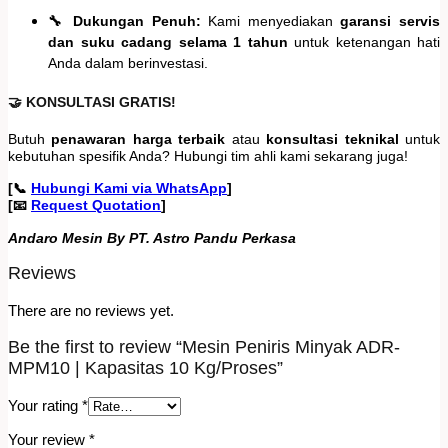
🔧 Dukungan Penuh:
Kami menyediakan
garansi servis
dan suku cadang selama 1 tahun
untuk ketenangan hati
Anda dalam berinvestasi.
🤝 KONSULTASI GRATIS!
Butuh
penawaran harga terbaik
atau
konsultasi teknikal
untuk
kebutuhan spesifik Anda? Hubungi tim ahli kami sekarang juga!
[📞
Hubungi Kami via WhatsApp
]
[📧
Request Quotation
]
Andaro Mesin By PT. Astro Pandu Perkasa
Reviews
There are no reviews yet.
Be the first to review “Mesin Peniris Minyak ADR-
MPM10 | Kapasitas 10 Kg/Proses”
Your rating
*
Your review
*